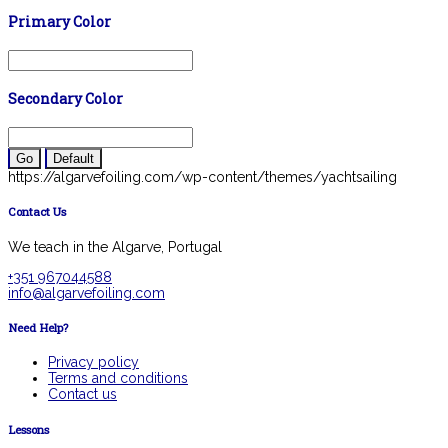
Primary Color
Secondary Color
Go
Default
https://algarvefoiling.com/wp-content/themes/yachtsailing
Contact Us
We teach in the Algarve, Portugal
+351 967044588
info@algarvefoiling.com
Need Help?
Privacy policy
Terms and conditions
Contact us
Lessons