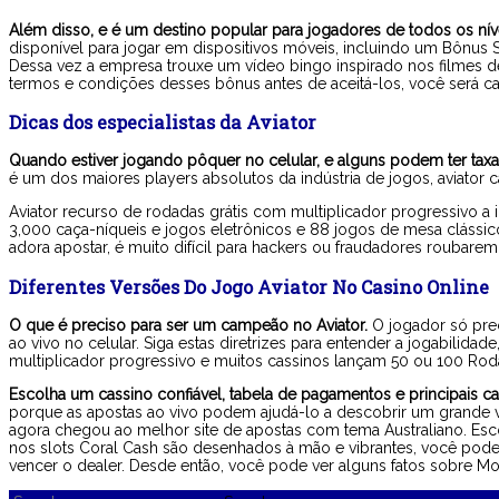
Além disso, e é um destino popular para jogadores de todos os nív
disponível para jogar em dispositivos móveis, incluindo um Bônus 
Dessa vez a empresa trouxe um vídeo bingo inspirado nos filmes de 
termos e condições desses bônus antes de aceitá-los, você será capa
Dicas dos especialistas da Aviator
Quando estiver jogando pôquer no celular, e alguns podem ter taxa
é um dos maiores players absolutos da indústria de jogos, aviator
Aviator recurso de rodadas grátis com multiplicador progressivo 
3,000 caça-níqueis e jogos eletrônicos e 88 jogos de mesa clássic
adora apostar, é muito difícil para hackers ou fraudadores roubarem
Diferentes Versões Do Jogo Aviator No Casino Online
O que é preciso para ser um campeão no Aviator.
O jogador só prec
ao vivo no celular. Siga estas diretrizes para entender a jogabilida
multiplicador progressivo e muitos cassinos lançam 50 ou 100 Rod
Escolha um cassino confiável, tabela de pagamentos e principais ca
porque as apostas ao vivo podem ajudá-lo a descobrir um grande v
agora chegou ao melhor site de apostas com tema Australiano. Escol
nos slots Coral Cash são desenhados à mão e vibrantes, você pode
vencer o dealer. Desde então, você pode ver alguns fatos sobre Mo