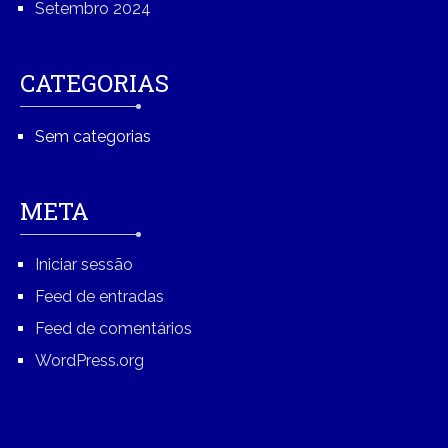
Setembro 2024
CATEGORIAS
Sem categorias
META
Iniciar sessão
Feed de entradas
Feed de comentários
WordPress.org