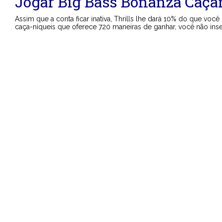
Jogar Big Bass Bonanza Caça
Assim que a conta ficar inativa, Thrills lhe dará 10% do que v
caça-níqueis que oferece 720 maneiras de ganhar, você não ins