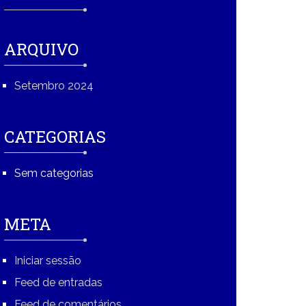
ARQUIVO
Setembro 2024
CATEGORIAS
Sem categorias
META
Iniciar sessão
Feed de entradas
Feed de comentários