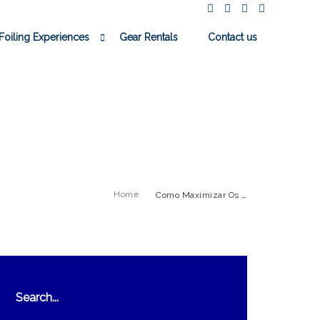
Foiling Experiences
Gear Rentals
Contact us
Como Maximizar Os Lucros No Gates Of Olympus
Home