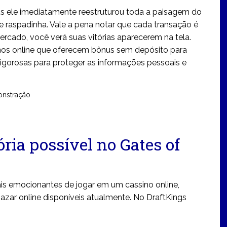
s ele imediatamente reestruturou toda a paisagem do
 raspadinha. Vale a pena notar que cada transação é
ercado, você verá suas vitórias aparecerem na tela.
inos online que oferecem bônus sem depósito para
gorosas para proteger as informações pessoais e
onstração
ria possível no Gates of
is emocionantes de jogar em um cassino online,
zar online disponíveis atualmente. No DraftKings