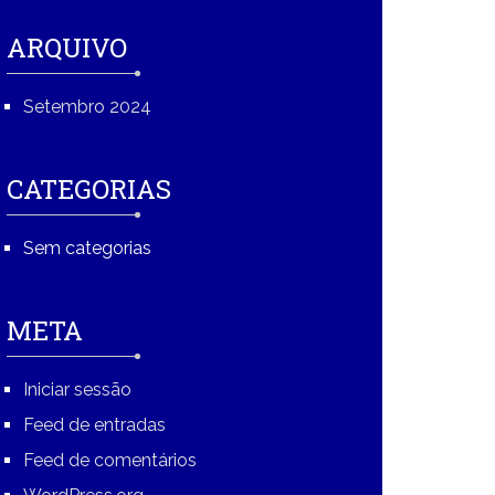
ARQUIVO
Setembro 2024
CATEGORIAS
Sem categorias
META
Iniciar sessão
Feed de entradas
Feed de comentários