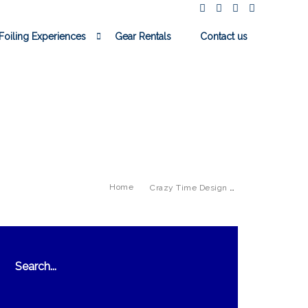
Foiling Experiences
Gear Rentals
Contact us
Crazy Time Design E Personagens
Home