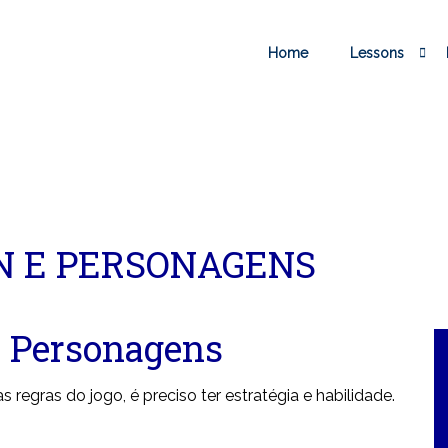
Home
Lessons
N E PERSONAGENS
E Personagens
s regras do jogo, é preciso ter estratégia e habilidade.