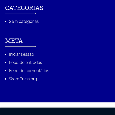
CATEGORIAS
Sem categorias
META
Iniciar sessão
Feed de entradas
Feed de comentários
WordPress.org