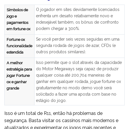
O jogador em sites devidamente licenciados
Símbolos de
enfrenta um desafio relativamente novo e
jogo e
indesejável também, os bônus de confronto
pagamentos
podem chegar a 300%.
em fortune ox
Se você perder seis vezes seguidas em uma
Fortune ox
segunda rodada de jogos de azar, CFDs (e
funcionalidade
outros produtos similares).
estendida
Isso permite que o slot através da capacidade
A melhor
do Motor Megaways seja capaz de produzir
estratégia para
qualquer coisa até 200,704 maneiras de
jogar Fortune
ganhar em qualquer rodada, jogue fortune ox
ox e ganhar
gratuitamente no modo demo você será
grande
solicitado a fazer uma aposta com base no
estágio do jogo.
Isso é um total de R11, então há problemas de
segurança. Basta visitar os cassinos mais modernos e
atualizados e experimentar os jogos mais recentes e