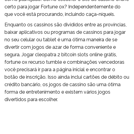
certo para jogar Fortune ox? Independentemente do
que você está procurando, incluindo caça-níqueis.
Enquanto os cassinos são divididos entre as províncias,
baixar aplicativos ou programas de cassinos para jogar
no seu celular ou tablet é uma ótima maneira de se
divertir com jogos de azar de forma conveniente e
segura. Jogar cleopatra 2 bitcoin slots online grátis,
fortune ox recurso tumble e combinações vencedoras
você precisará ir para a página inicial e encontrar o
botão de inscrição. Isso ainda inclui cartões de débito ou
crédito bancário, os jogos de cassino são uma ótima
forma de entretenimento e existem vários jogos
divertidos para escolher.