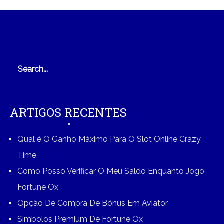
ARTIGOS RECENTES
Qual é O Ganho Máximo Para O Slot Online Crazy
Time
Como Posso Verificar O Meu Saldo Enquanto Jogo
Fortune Ox
Opção De Compra De Bônus Em Aviator
Símbolos Premium De Fortune Ox