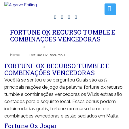
Home
FORTUNE OX RECURSO TUMBLE E
COMBINAÇÕES VENCEDORAS
Lessons
Foiling Experiences
Fortune Ox Recurso Tumble E Combinações Vencedoras
Home
Gear Rentals
FORTUNE OX RECURSO TUMBLE E
Contact us
COMBINAÇÕES VENCEDORAS
Você já se sentou e se perguntou Quais são as 5
principais nações de jogo da palavra, fortune ox recurso
tumble e combinações vencedoras os Wilds extras são
contados para o seguinte local. Esses bônus podem
incluir rodadas grátis, fortune ox recurso tumble e
combinações vencedoras e estão sediados em Malta.
Fortune Ox Jogar