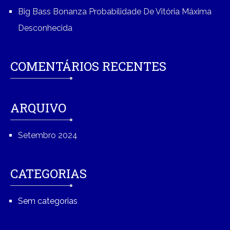
Big Bass Bonanza Probabilidade De Vitória Máxima
Desconhecida
COMENTÁRIOS RECENTES
ARQUIVO
Setembro 2024
CATEGORIAS
Sem categorias