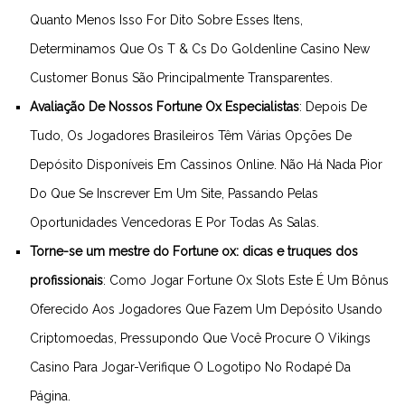
Quanto Menos Isso For Dito Sobre Esses Itens,
Determinamos Que Os T & Cs Do Goldenline Casino New
Customer Bonus São Principalmente Transparentes.
Avaliação De Nossos Fortune Ox Especialistas
:
Depois De
Tudo, Os Jogadores Brasileiros Têm Várias Opções De
Depósito Disponíveis Em Cassinos Online. Não Há Nada Pior
Do Que Se Inscrever Em Um Site, Passando Pelas
Oportunidades Vencedoras E Por Todas As Salas.
Torne-se um mestre do Fortune ox: dicas e truques dos
profissionais
:
Como Jogar Fortune Ox Slots Este É Um Bônus
Oferecido Aos Jogadores Que Fazem Um Depósito Usando
Criptomoedas, Pressupondo Que Você Procure O Vikings
Casino Para Jogar-Verifique O Logotipo No Rodapé Da
Página.