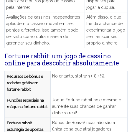
blackjack e outros jogos de cassino
disponível para
pela internet.
jogar, a cúpula.
Avaliações de cassinos independentes
Além disso, o que
aplaudem o cassino móvel em três
lhe dá a chance de
pontos diferentes, isso também pode
experimentar o jogo
ser visto como outra maneira de
sem arriscar seu
gerenciar seu dinheiro.
próprio dinheiro.
Fortune rabbit: um jogo de cassino
online para descobrir absolutamente
No entanto, slot win (-8,4%).
Recursos de bônus e
rodadas grátis em
fortune rabbit
Jogue Fortune rabbit hoje mesmo e
Funções especiais na
aumente suas chances de ganhar
máquina fortune rabbit
dinheiro real!
Bônus de Boas-Vindas não são a
Fortune rabbit
única coisa que atrai jogadores,
estratégia de apostas