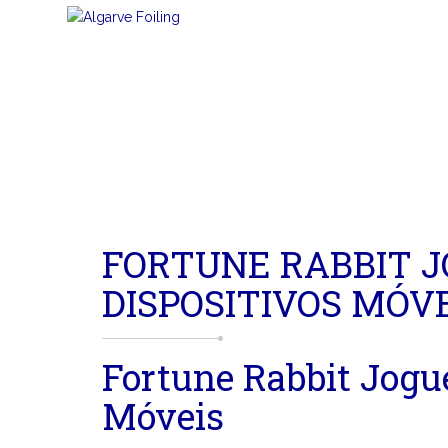
FORTUNE RABBIT 
DISPOSITIVOS MÓV
Fortune Rabbit Jogu
Móveis