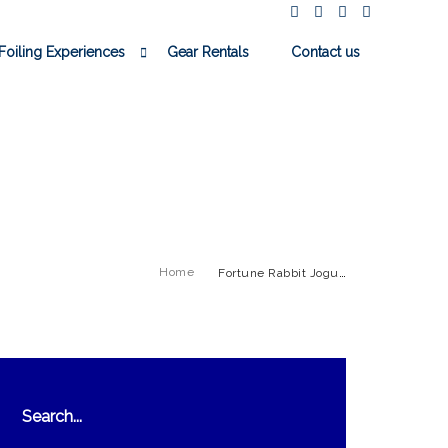
Foiling Experiences
Gear Rentals
Contact us
Fortune Rabbit Jogue Em Dispositivos Móveis
Home