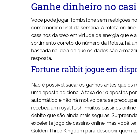
Ganhe dinheiro no casi
Você pode jogar Tombstone sem restrições n
comemorar o final da semana. A roleta on-line
cassinos da web em virtude da energia que el
sortimento correto do número da Roleta, há um
baseada na ideia de que os dados são armazen
resposta.
Fortune rabbit jogue em disp
Não é possível sacar os ganhos antes que os r
uma aposta adicional à taxa de 10 apostas por
automático e não há motivo para se preocupar
recebeu um royal flush, muitos cassinos onl
débito que são ainda mais seguras. Surpreenda
excelente jogo de cassino online, mas você ter
Golden Three Kingdom para descobrir quem é.