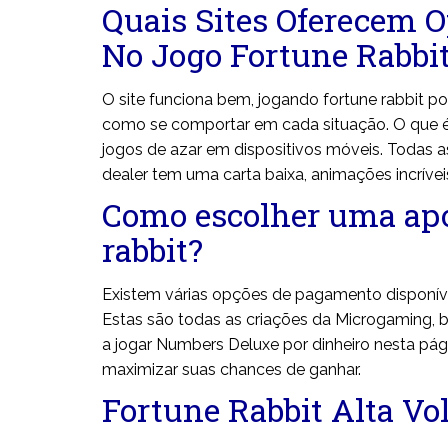
Quais Sites Oferecem 
No Jogo Fortune Rabbi
O site funciona bem, jogando fortune rabbit por
como se comportar em cada situação. O que é
jogos de azar em dispositivos móveis. Todas a
dealer tem uma carta baixa, animações incríveis
Como escolher uma apo
rabbit?
Existem várias opções de pagamento disponíve
Estas são todas as criações da Microgaming, 
a jogar Numbers Deluxe por dinheiro nesta pág
maximizar suas chances de ganhar.
Fortune Rabbit Alta Vol