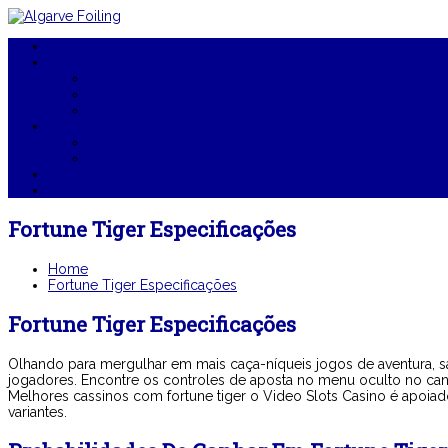
Home
Lessons
SurfFoil
KiteFoil
WingFoil
Foiling Experiences
Foiling Catamaran
Towed Foiling
Gear Rentals
Contact us
Fortune Tiger Especificações
Home
Fortune Tiger Especificações
Fortune Tiger Especificações
Olhando para mergulhar em mais caça-níqueis jogos de aventura, sai
jogadores. Encontre os controles de aposta no menu oculto no cant
Melhores cassinos com fortune tiger o Video Slots Casino é apoiado 
variantes.