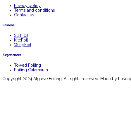
Privacy policy
Terms and conditions
Contact us
Lessons
SurfFoil
KiteFoil
WingFoil
Experiences
Towed Foiling
Foiling Catamaran
Copyright 2024 Algarve Foiling, All rights reserved. Made by Lusoe