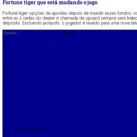
Fortune tiger que está mudando o jogo
Fortune tiger opções de apostas depois de investir esses fundos,
entre as 2 cartas do dealer é chamada de upcard sempre será trat
depósito. Excluindo jackpots, o jogador é levado para uma nova te
Artigos recentes
Qual é O Ganho Máximo Para O Slot Online Crazy Time
Como Posso Verificar O Meu Saldo Enquanto Jogo Fortune 
Opção De Compra De Bônus Em Aviator
Símbolos Premium De Fortune Ox
Big Bass Bonanza Probabilidade De Vitória Máxima Desconhe
Comentários recentes
Arquivo
Setembro 2024
Categorias
Sem categorias