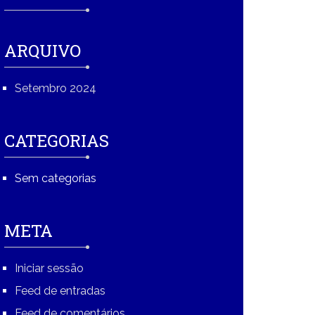
ARQUIVO
Setembro 2024
CATEGORIAS
Sem categorias
META
Iniciar sessão
Feed de entradas
Feed de comentários