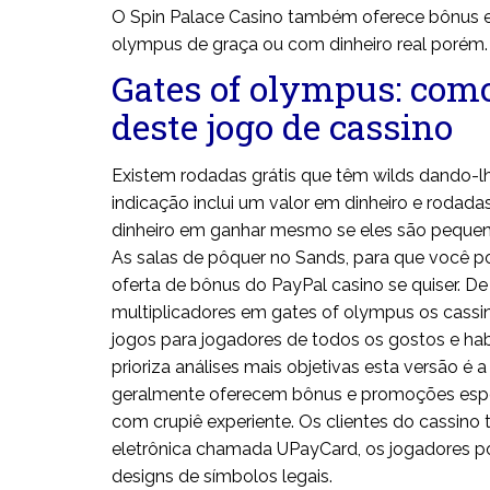
O Spin Palace Casino também oferece bônus e
olympus de graça ou com dinheiro real porém. 
Gates of olympus: como
deste jogo de cassino
Existem rodadas grátis que têm wilds dando-l
indicação inclui um valor em dinheiro e rodadas
dinheiro em ganhar mesmo se eles são pequenos 
As salas de pôquer no Sands, para que você p
oferta de bônus do PayPal casino se quiser. De 
multiplicadores em gates of olympus os cass
jogos para jogadores de todos os gostos e habi
prioriza análises mais objetivas esta versão é
geralmente oferecem bônus e promoções espec
com crupiê experiente. Os clientes do cassino
eletrônica chamada UPayCard, os jogadores p
designs de símbolos legais.