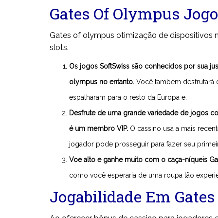
Gates Of Olympus Jogo
Gates of olympus otimização de dispositivos m
slots.
Os jogos SoftSwiss são conhecidos por sua jus
olympus no entanto.
Você também desfrutará d
espalharam para o resto da Europa e.
Desfrute de uma grande variedade de jogos c
é um membro VIP.
O cassino usa a mais recent
jogador pode prosseguir para fazer seu primei
Voe alto e ganhe muito com o caça-níqueis Ga
como você esperaria de uma roupa tão experie
Jogabilidade Em Gates