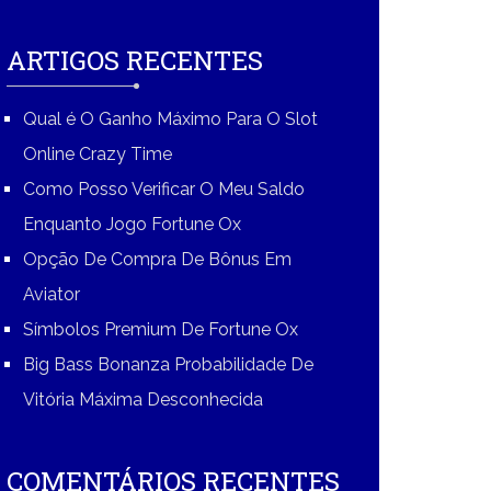
ARTIGOS RECENTES
Qual é O Ganho Máximo Para O Slot
Online Crazy Time
Como Posso Verificar O Meu Saldo
Enquanto Jogo Fortune Ox
Opção De Compra De Bônus Em
Aviator
Símbolos Premium De Fortune Ox
Big Bass Bonanza Probabilidade De
Vitória Máxima Desconhecida
COMENTÁRIOS RECENTES