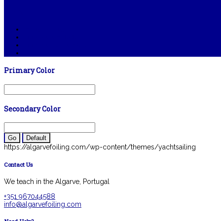
Meta
Iniciar sessão
Feed de entradas
Feed de comentários
WordPress.org
Primary Color
Secondary Color
Go
Default
https://algarvefoiling.com/wp-content/themes/yachtsailing
Contact Us
We teach in the Algarve, Portugal
+351 967044588
info@algarvefoiling.com