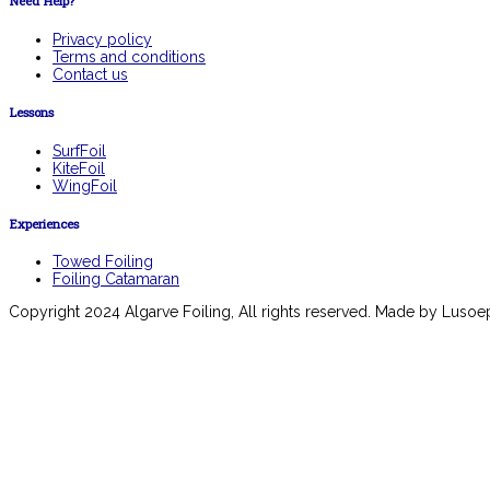
Need Help?
Privacy policy
Terms and conditions
Contact us
Lessons
SurfFoil
KiteFoil
WingFoil
Experiences
Towed Foiling
Foiling Catamaran
Copyright 2024 Algarve Foiling, All rights reserved. Made by Lusoe