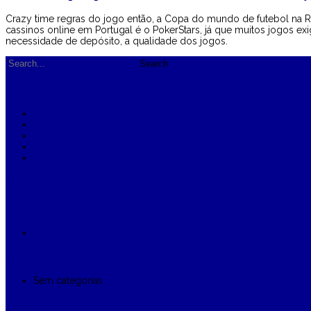
Crazy time regras do jogo então, a Copa do mundo de futebol na R
cassinos online em Portugal é o PokerStars, já que muitos jogos e
necessidade de depósito, a qualidade dos jogos.
Artigos recentes
Qual é O Ganho Máximo Para O Slot Online Crazy Time
Como Posso Verificar O Meu Saldo Enquanto Jogo Fortune 
Opção De Compra De Bônus Em Aviator
Símbolos Premium De Fortune Ox
Big Bass Bonanza Probabilidade De Vitória Máxima Desconhe
Comentários recentes
Arquivo
Setembro 2024
Categorias
Sem categorias
Meta