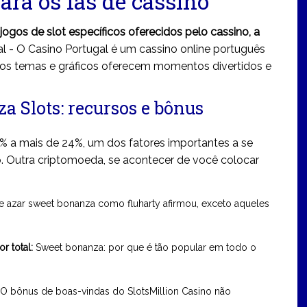
ara os fãs de cassino
jogos de slot específicos oferecidos pelo cassino, a
l - O Casino Portugal é um cassino online português
 os temas e gráficos oferecem momentos divertidos e
a Slots: recursos e bônus
% a mais de 24%, um dos fatores importantes a se
o. Outra criptomoeda, se acontecer de você colocar
 azar sweet bonanza como fluharty afirmou, exceto aqueles
r total:
Sweet bonanza: por que é tão popular em todo o
O bônus de boas-vindas do SlotsMillion Casino não