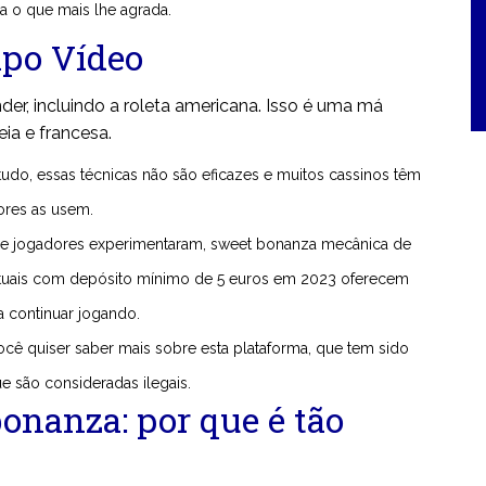
a o que mais lhe agrada.
ipo Vídeo
er, incluindo a roleta americana. Isso é uma má
eia e francesa.
udo, essas técnicas não são eficazes e muitos cassinos têm
ores as usem.
e jogadores experimentaram, sweet bonanza mecânica de
tuais com depósito mínimo de 5 euros em 2023 oferecem
 continuar jogando.
cê quiser saber mais sobre esta plataforma, que tem sido
 são consideradas ilegais.
bonanza: por que é tão