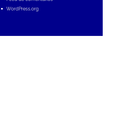
WordPress.org