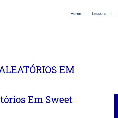
Home
Lessons
 ALEATÓRIOS EM
atórios Em Sweet