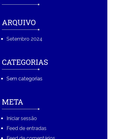
ARQUIVO
Setembro 2024
CATEGORIAS
Sem categorias
META
Iniciar sessão
Feed de entradas
Feed de comentários