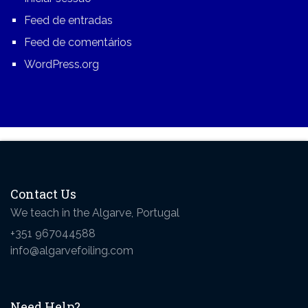
Feed de entradas
Feed de comentários
WordPress.org
Contact Us
We teach in the Algarve, Portugal
+351 967044588
info@algarvefoiling.com
Need Help?