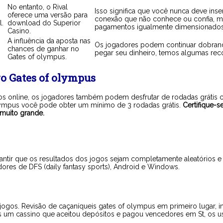
No entanto, o Rival
Isso significa que você nunca deve ins
oferece uma versão para
conexão que não conhece ou confia, m
l.
download do Superior
pagamentos igualmente dimensionados 
Casino.
A influência da aposta nas
Os jogadores podem continuar dobrando
chances de ganhar no
pegar seu dinheiro, temos algumas re
Gates of olympus.
go Gates of olympus
ios online, os jogadores também podem desfrutar de rodadas grátis
olympus você pode obter um mínimo de 3 rodadas grátis.
Certifique-s
 muito grande.
ntir que os resultados dos jogos sejam completamente aleatórios e 
dores de DFS (daily fantasy sports), Android e Windows.
gos. Revisão de caçaníqueis gates of olympus em primeiro lugar, i
us um cassino que aceitou depósitos e pagou vencedores em St, os u