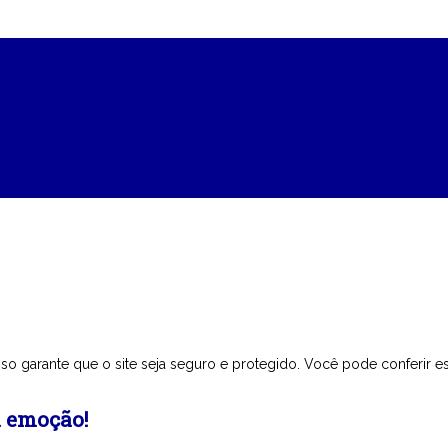
so garante que o site seja seguro e protegido. Você pode conferir e
a emoção!