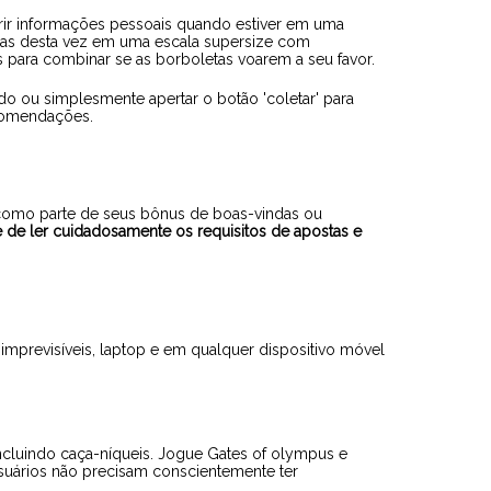
erir informações pessoais quando estiver em uma
as desta vez em uma escala supersize com
para combinar se as borboletas voarem a seu favor.
 ou simplesmente apertar o botão 'coletar' para
comendações.
 como parte de seus bônus de boas-vindas ou
e de ler cuidadosamente os requisitos de apostas e
imprevisíveis, laptop e em qualquer dispositivo móvel
ncluindo caça-níqueis. Jogue Gates of olympus e
suários não precisam conscientemente ter