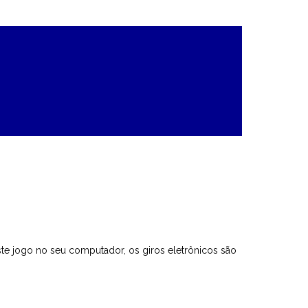
ste jogo no seu computador, os giros eletrônicos são