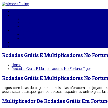
Home
Lessons
SurfFoil
KiteFoil
WingFoil
Foiling Experiences
Foiling Catamaran
Towed Foiling
Gear Rentals
Contact us
Rodadas Grátis E Multiplicadores No Fortun
Home
Rodadas Grátis E Multiplicadores No Fortune Tiger
Rodadas Grátis E Multiplicadores No Fortun
Jogos com taxas de pagamento mais altas oferecem aos jogadores 
possa sacar quaisquer ganhos de suas raspadinhas online gratuita
Multiplicador De Rodadas Grátis Em Fortun