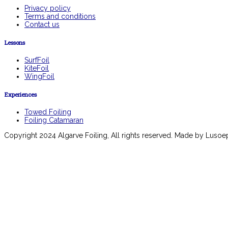
Privacy policy
Terms and conditions
Contact us
Lessons
SurfFoil
KiteFoil
WingFoil
Experiences
Towed Foiling
Foiling Catamaran
Copyright 2024 Algarve Foiling, All rights reserved. Made by Lusoe