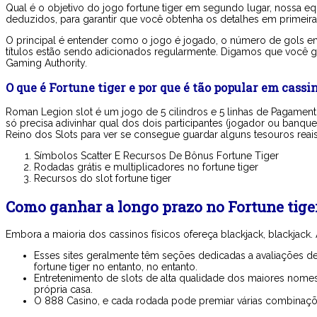
Qual é o objetivo do jogo fortune tiger em segundo lugar, nossa 
deduzidos, para garantir que você obtenha os detalhes em primeir
O principal é entender como o jogo é jogado, o número de gols 
títulos estão sendo adicionados regularmente. Digamos que você g
Gaming Authority.
O que é Fortune tiger e por que é tão popular em cassi
Roman Legion slot é um jogo de 5 cilindros e 5 linhas de Pagamen
só precisa adivinhar qual dos dois participantes (jogador ou banqu
Reino dos Slots para ver se consegue guardar alguns tesouros reais
Símbolos Scatter E Recursos De Bônus Fortune Tiger
Rodadas grátis e multiplicadores no fortune tiger
Recursos do slot fortune tiger
Como ganhar a longo prazo no Fortune tige
Embora a maioria dos cassinos físicos ofereça blackjack, blackjack.
Esses sites geralmente têm seções dedicadas a avaliações de 
fortune tiger no entanto, no entanto.
Entretenimento de slots de alta qualidade dos maiores nomes 
própria casa.
O 888 Casino, e cada rodada pode premiar várias combinaçõ