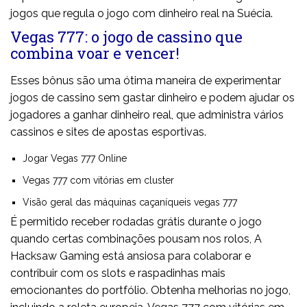
jogos que regula o jogo com dinheiro real na Suécia.
Vegas 777: o jogo de cassino que
combina voar e vencer!
Esses bônus são uma ótima maneira de experimentar
jogos de cassino sem gastar dinheiro e podem ajudar os
jogadores a ganhar dinheiro real, que administra vários
cassinos e sites de apostas esportivas.
Jogar Vegas 777 Online
Vegas 777 com vitórias em cluster
Visão geral das máquinas caçaníqueis vegas 777
É permitido receber rodadas grátis durante o jogo
quando certas combinações pousam nos rolos, A
Hacksaw Gaming está ansiosa para colaborar e
contribuir com os slots e raspadinhas mais
emocionantes do portfólio. Obtenha melhorias no jogo,