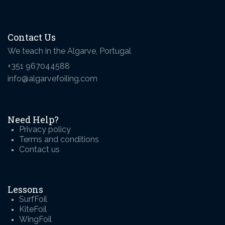
Contact Us
We teach in the Algarve, Portugal
+351 967044588
info@algarvefoiling.com
Need Help?
Privacy policy
Terms and conditions
Contact us
Lessons
SurfFoil
KiteFoil
WingFoil