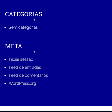
CATEGORIAS
Sem categorias
META
Iniciar sessão
Feed de entradas
Feed de comentários
WordPress.org