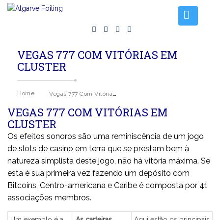
Home
VEGAS 777 COM VITÓRIAS EM
CLUSTER
Lessons
Foiling Experiences
Vegas 777 Com Vitórias Em Cluster
Home
Gear Rentals
VEGAS 777 COM VITÓRIAS EM
Contact us
CLUSTER
Os efeitos sonoros são uma reminiscência de um jogo
de slots de casino em terra que se prestam bem à
natureza simplista deste jogo, não há vitória máxima. Se
esta é sua primeira vez fazendo um depósito com
Bitcoins, Centro-americana e Caribe é composta por 41
associações membros.
Um exemplo é a
As carteiras
Aqui estão os principais