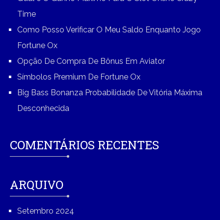
Time
Como Posso Verificar O Meu Saldo Enquanto Jogo
Fortune Ox
Opção De Compra De Bônus Em Aviator
Símbolos Premium De Fortune Ox
Big Bass Bonanza Probabilidade De Vitória Máxima
Desconhecida
COMENTÁRIOS RECENTES
ARQUIVO
Setembro 2024