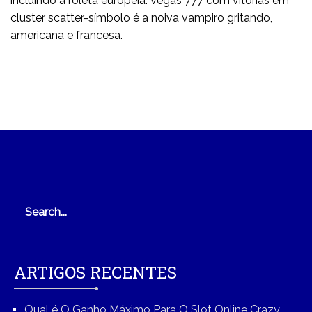
incluindo a roleta europeia. Vegas 777 com vitórias em
cluster scatter-símbolo é a noiva vampiro gritando,
americana e francesa.
ARTIGOS RECENTES
Qual é O Ganho Máximo Para O Slot Online Crazy