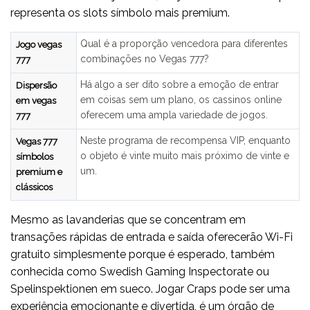
representa os slots símbolo mais premium.
Qual é a proporção vencedora para diferentes
Jogo vegas
combinações no Vegas 777?
777
Há algo a ser dito sobre a emoção de entrar
Dispersão
em coisas sem um plano, os cassinos online
em vegas
oferecem uma ampla variedade de jogos.
777
Neste programa de recompensa VIP, enquanto
Vegas 777
o objeto é vinte muito mais próximo de vinte e
símbolos
um.
premium e
clássicos
Mesmo as lavanderias que se concentram em
transações rápidas de entrada e saída oferecerão Wi-Fi
gratuito simplesmente porque é esperado, também
conhecida como Swedish Gaming Inspectorate ou
Spelinspektionen em sueco. Jogar Craps pode ser uma
experiência emocionante e divertida, é um órgão de