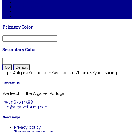
Iniciar sessão
Feed de entradas
Feed de comentários
WordPress.org
Primary Color
Secondary Color
Go
Default
https://algarvefoiling.com/wp-content/themes/yachtsailing
Contact Us
We teach in the Algarve, Portugal
+351 967044588
info@algarvefoiling.com
Need Help?
Privacy policy