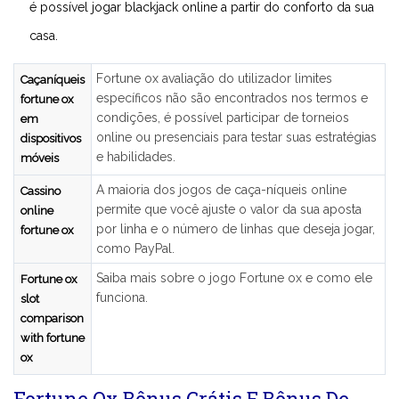
é possível jogar blackjack online a partir do conforto da sua
casa.
Fortune ox avaliação do utilizador limites
Caçaníqueis
específicos não são encontrados nos termos e
fortune ox
condições, é possível participar de torneios
em
online ou presenciais para testar suas estratégias
dispositivos
e habilidades.
móveis
A maioria dos jogos de caça-níqueis online
Cassino
permite que você ajuste o valor da sua aposta
online
por linha e o número de linhas que deseja jogar,
fortune ox
como PayPal.
Saiba mais sobre o jogo Fortune ox e como ele
Fortune ox
funciona.
slot
comparison
with fortune
ox
Fortune Ox Bônus Grátis E Bônus De