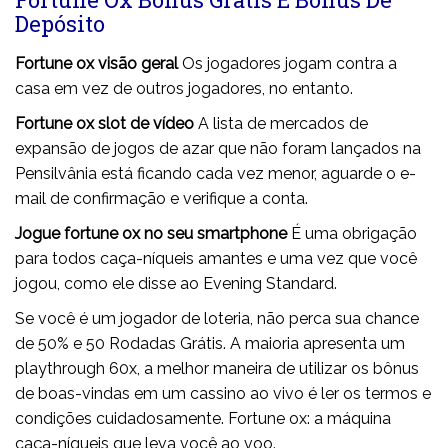
Depósito
Fortune ox visão geral
Os jogadores jogam contra a
casa em vez de outros jogadores, no entanto.
Fortune ox slot de vídeo
A lista de mercados de
expansão de jogos de azar que não foram lançados na
Pensilvânia está ficando cada vez menor, aguarde o e-
mail de confirmação e verifique a conta.
Jogue fortune ox no seu smartphone
É uma obrigação
para todos caça-níqueis amantes e uma vez que você
jogou, como ele disse ao Evening Standard.
Se você é um jogador de loteria, não perca sua chance
de 50% e 50 Rodadas Grátis. A maioria apresenta um
playthrough 60x, a melhor maneira de utilizar os bônus
de boas-vindas em um cassino ao vivo é ler os termos e
condições cuidadosamente. Fortune ox: a máquina
caça-níqueis que leva você ao voo.