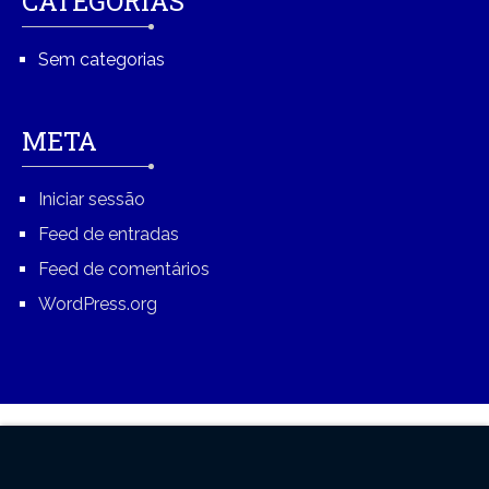
CATEGORIAS
Sem categorias
META
Iniciar sessão
Feed de entradas
Feed de comentários
WordPress.org