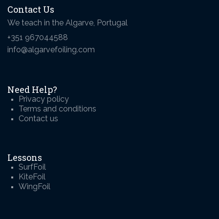
Contact Us
We teach in the Algarve, Portugal
+351 967044588
info@algarvefoiling.com
Need Help?
Privacy policy
Terms and conditions
Contact us
Lessons
SurfFoil
KiteFoil
WingFoil