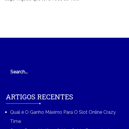
ARTIGOS RECENTES
Qual é O Ganho Máximo Para O Slot Online Crazy
Time