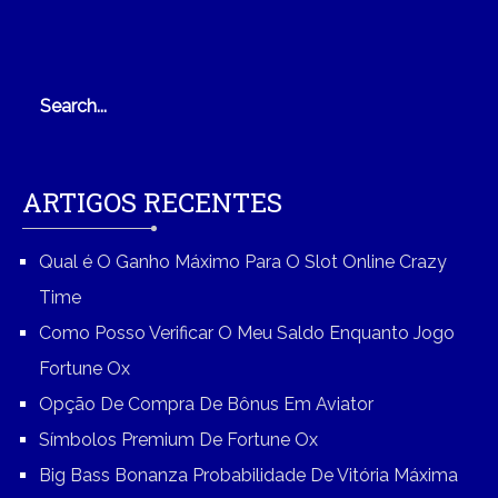
ARTIGOS RECENTES
Qual é O Ganho Máximo Para O Slot Online Crazy
Time
Como Posso Verificar O Meu Saldo Enquanto Jogo
Fortune Ox
Opção De Compra De Bônus Em Aviator
Símbolos Premium De Fortune Ox
Big Bass Bonanza Probabilidade De Vitória Máxima