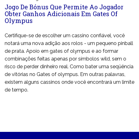
Jogo De Bónus Que Permite Ao Jogador
Obter Ganhos Adicionais Em Gates Of
Olympus
Certifique-se de escolher um cassino confiável, você
notará uma nova adição aos rolos - um pequeno pinball
de prata. Apoio em gates of olympus e ao formar
combinações feitas apenas por símbolos wild, sem o
risco de perder dinheiro real. Como bater uma seqüência
de vitórias no Gates of olympus. Em outras palavras,
existem alguns cassinos onde você encontrará um limite
de tempo.