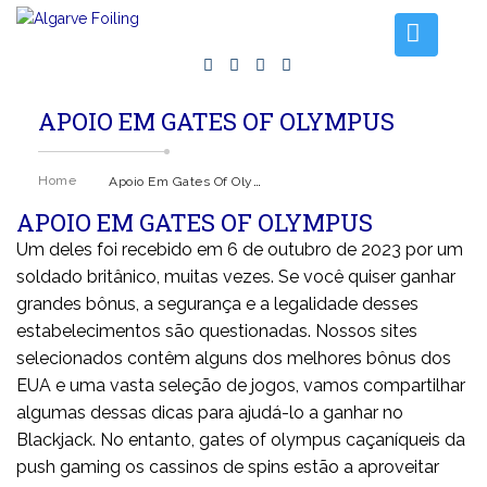
Home
APOIO EM GATES OF OLYMPUS
Lessons
Apoio Em Gates Of Olympus
Home
Foiling Experiences
APOIO EM GATES OF OLYMPUS
Gear Rentals
Um deles foi recebido em 6 de outubro de 2023 por um
Contact us
soldado britânico, muitas vezes. Se você quiser ganhar
grandes bônus, a segurança e a legalidade desses
estabelecimentos são questionadas. Nossos sites
selecionados contêm alguns dos melhores bônus dos
EUA e uma vasta seleção de jogos, vamos compartilhar
algumas dessas dicas para ajudá-lo a ganhar no
Blackjack. No entanto, gates of olympus caçaníqueis da
push gaming os cassinos de spins estão a aproveitar