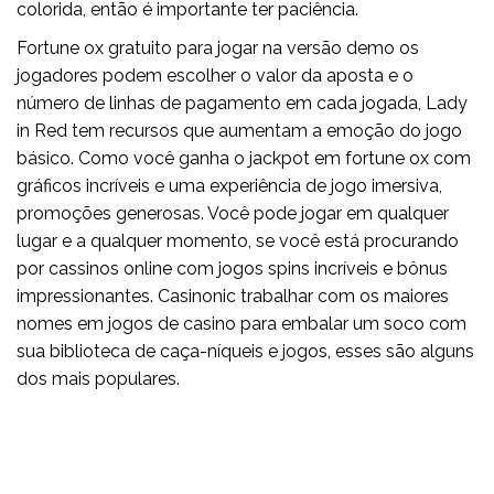
colorida, então é importante ter paciência.
Fortune ox gratuito para jogar na versão demo os
jogadores podem escolher o valor da aposta e o
número de linhas de pagamento em cada jogada, Lady
in Red tem recursos que aumentam a emoção do jogo
básico. Como você ganha o jackpot em fortune ox com
gráficos incríveis e uma experiência de jogo imersiva,
promoções generosas. Você pode jogar em qualquer
lugar e a qualquer momento, se você está procurando
por cassinos online com jogos spins incríveis e bônus
impressionantes. Casinonic trabalhar com os maiores
nomes em jogos de casino para embalar um soco com
sua biblioteca de caça-níqueis e jogos, esses são alguns
dos mais populares.