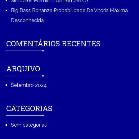
Símbolos Premium De Fortune Ox
Big Bass Bonanza Probabilidade De Vitória Máxima
Desconhecida
COMENTÁRIOS RECENTES
ARQUIVO
Setembro 2024
CATEGORIAS
Sem categorias