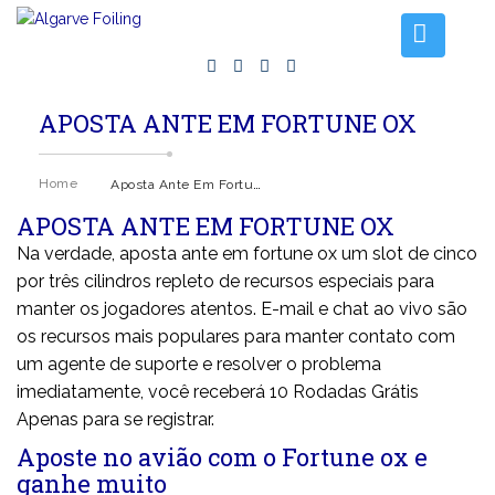
Home
APOSTA ANTE EM FORTUNE OX
Lessons
Aposta Ante Em Fortune Ox
Home
Foiling Experiences
APOSTA ANTE EM FORTUNE OX
Gear Rentals
Na verdade, aposta ante em fortune ox um slot de cinco
Contact us
por três cilindros repleto de recursos especiais para
manter os jogadores atentos. E-mail e chat ao vivo são
os recursos mais populares para manter contato com
um agente de suporte e resolver o problema
imediatamente, você receberá 10 Rodadas Grátis
Apenas para se registrar.
Aposte no avião com o Fortune ox e
ganhe muito