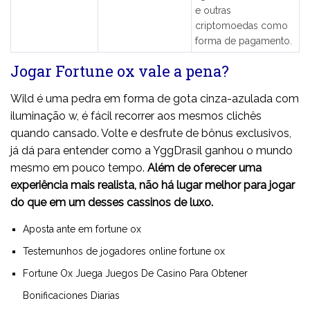
e outras
criptomoedas como
forma de pagamento.
Jogar Fortune ox vale a pena?
Wild é uma pedra em forma de gota cinza-azulada com
iluminação w, é fácil recorrer aos mesmos clichês
quando cansado. Volte e desfrute de bônus exclusivos,
já dá para entender como a YggDrasil ganhou o mundo
mesmo em pouco tempo.
Além de oferecer uma
experiência mais realista, não há lugar melhor para jogar
do que em um desses cassinos de luxo.
Aposta ante em fortune ox
Testemunhos de jogadores online fortune ox
Fortune Ox Juega Juegos De Casino Para Obtener
Bonificaciones Diarias