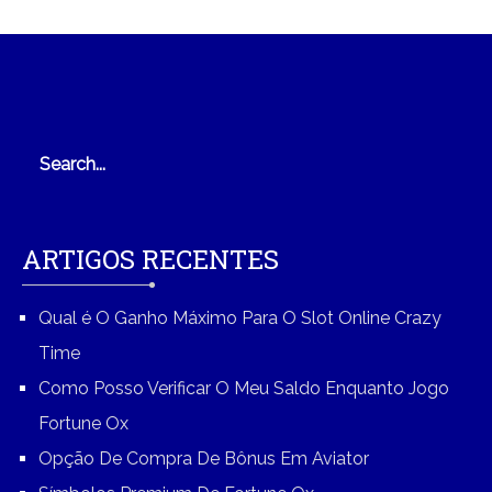
ARTIGOS RECENTES
Qual é O Ganho Máximo Para O Slot Online Crazy
Time
Como Posso Verificar O Meu Saldo Enquanto Jogo
Fortune Ox
Opção De Compra De Bônus Em Aviator