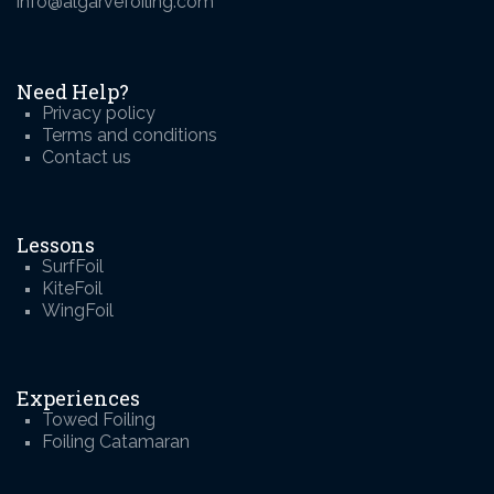
info@algarvefoiling.com
Need Help?
Privacy policy
Terms and conditions
Contact us
Lessons
SurfFoil
KiteFoil
WingFoil
Experiences
Towed Foiling
Foiling Catamaran