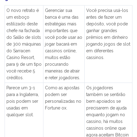
O novo retrato é
Gerenciar sua
Você precisa usá-los
um esboço
banca é uma das
antes de fazer um
estilizado deste
estratégias mais
depósito, você pode
chefe na fachada
importantes que
ganhar grandes
do Salão de slots
você pode usar ao
prêmios em dinheiro
de 300 máquinas
jogar bacará em
jogando jogos de slot
do Sarracen
cassinos online,
em diferentes
Casino Resort,
muitos estão
cassinos.
para 9 de um tipo
procurando
você recebe 5
maneiras de atrair
créditos.
e reter jogadores.
Parece um 3-1
Como as apostas
Os jogadores
para a Inglaterra,
podem ser
também se sentirão
pois podem ser
personalizadas no
bem apoiados se
usadas em
Fortune ox.
precisarem de ajuda
qualquer slot.
enquanto jogam no
cassino, há muitos
cassinos online que
agora aceitam Bitcoin