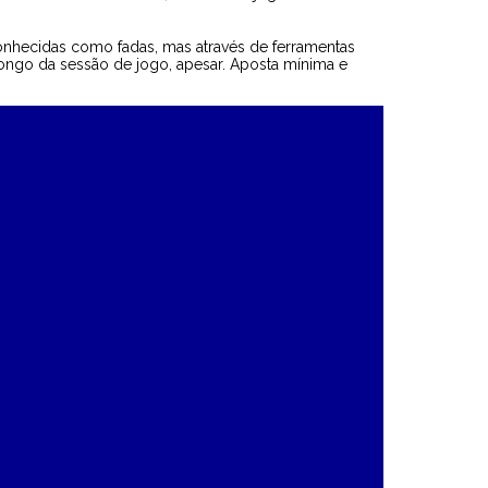
conhecidas como fadas, mas através de ferramentas
longo da sessão de jogo, apesar. Aposta mínima e