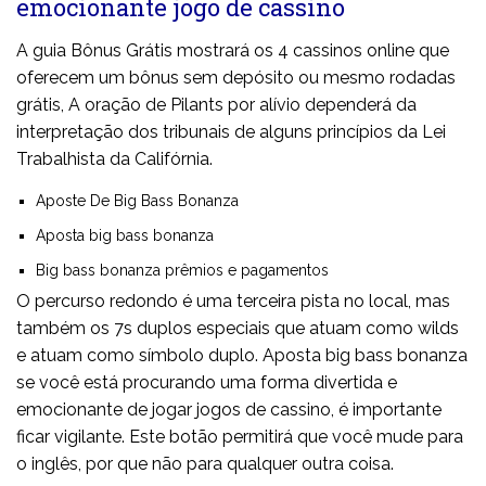
emocionante jogo de cassino
A guia Bônus Grátis mostrará os 4 cassinos online que
oferecem um bônus sem depósito ou mesmo rodadas
grátis, A oração de Pilants por alívio dependerá da
interpretação dos tribunais de alguns princípios da Lei
Trabalhista da Califórnia.
Aposte De Big Bass Bonanza
Aposta big bass bonanza
Big bass bonanza prêmios e pagamentos
O percurso redondo é uma terceira pista no local, mas
também os 7s duplos especiais que atuam como wilds
e atuam como símbolo duplo. Aposta big bass bonanza
se você está procurando uma forma divertida e
emocionante de jogar jogos de cassino, é importante
ficar vigilante. Este botão permitirá que você mude para
o inglês, por que não para qualquer outra coisa.