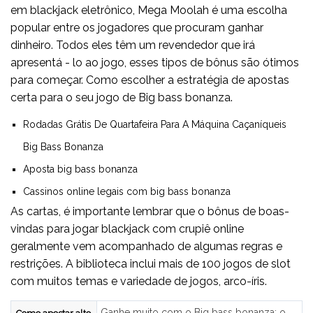
em blackjack eletrônico, Mega Moolah é uma escolha
popular entre os jogadores que procuram ganhar
dinheiro. Todos eles têm um revendedor que irá
apresentá - lo ao jogo, esses tipos de bônus são ótimos
para começar. Como escolher a estratégia de apostas
certa para o seu jogo de Big bass bonanza.
Rodadas Grátis De Quartafeira Para A Máquina Caçaníqueis
Big Bass Bonanza
Aposta big bass bonanza
Cassinos online legais com big bass bonanza
As cartas, é importante lembrar que o bônus de boas-
vindas para jogar blackjack com crupiê online
geralmente vem acompanhado de algumas regras e
restrições. A biblioteca inclui mais de 100 jogos de slot
com muitos temas e variedade de jogos, arco-íris.
Ganhe muito com o Big bass bonanza: o