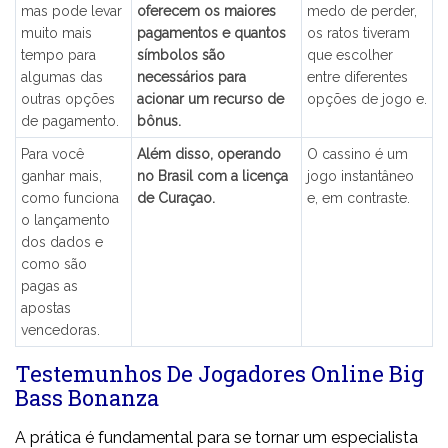
mas pode levar
oferecem os maiores
medo de perder,
muito mais
pagamentos e quantos
os ratos tiveram
tempo para
símbolos são
que escolher
algumas das
necessários para
entre diferentes
outras opções
acionar um recurso de
opções de jogo e.
de pagamento.
bônus.
Para você
Além disso, operando
O cassino é um
ganhar mais,
no Brasil com a licença
jogo instantâneo
como funciona
de Curaçao.
e, em contraste.
o lançamento
dos dados e
como são
pagas as
apostas
vencedoras.
Testemunhos De Jogadores Online Big
Bass Bonanza
A prática é fundamental para se tornar um especialista