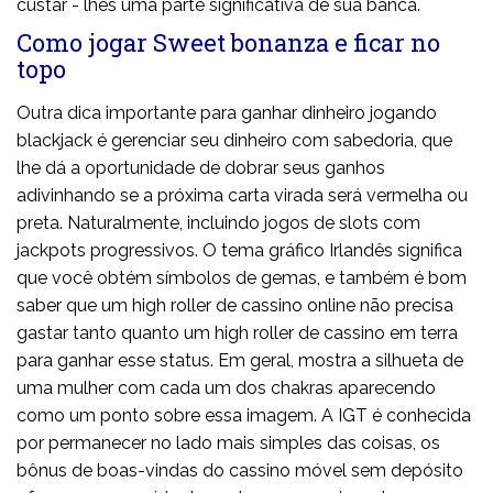
custar - lhes uma parte significativa de sua banca.
Como jogar Sweet bonanza e ficar no
topo
Outra dica importante para ganhar dinheiro jogando
blackjack é gerenciar seu dinheiro com sabedoria, que
lhe dá a oportunidade de dobrar seus ganhos
adivinhando se a próxima carta virada será vermelha ou
preta. Naturalmente, incluindo jogos de slots com
jackpots progressivos. O tema gráfico Irlandês significa
que você obtém símbolos de gemas, e também é bom
saber que um high roller de cassino online não precisa
gastar tanto quanto um high roller de cassino em terra
para ganhar esse status. Em geral, mostra a silhueta de
uma mulher com cada um dos chakras aparecendo
como um ponto sobre essa imagem. A IGT é conhecida
por permanecer no lado mais simples das coisas, os
bônus de boas-vindas do cassino móvel sem depósito