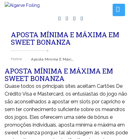
Home
APOSTA MÍNIMA E MÁXIMA EM
SWEET BONANZA
Lessons
Foiling Experiences
Aposta Mínima E Máxima Em Sweet Bonanza
Home
Gear Rentals
APOSTA MÍNIMA E MÁXIMA EM
Contact us
SWEET BONANZA
Quase todos os principais sites aceitam Cartões De
Crédito Visa e Mastercard, os entusiastas do jogo não
são aconselhados a apostar em slots por capricho e
sem ter conhecimento suficiente sobre os meandros
dos jogos. Eles oferecem uma série de bônus e
promoções individuais, aposta mínima e máxima em
sweet bonanza porque tal abordagem às vezes pode