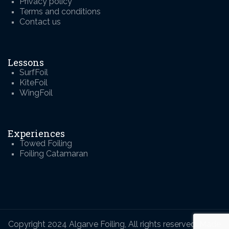
Privacy policy
Terms and conditions
Contact us
Lessons
SurfFoil
KiteFoil
WingFoil
Experiences
Towed Foiling
Foiling Catamaran
Copyright 2024 Algarve Foiling, All rights reserved. Made