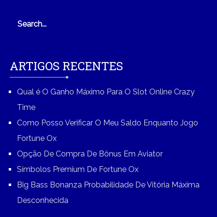
ARTIGOS RECENTES
Qual é O Ganho Máximo Para O Slot Online Crazy
Time
Como Posso Verificar O Meu Saldo Enquanto Jogo
Fortune Ox
Opção De Compra De Bônus Em Aviator
Símbolos Premium De Fortune Ox
Big Bass Bonanza Probabilidade De Vitória Máxima
Desconhecida