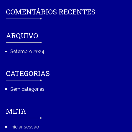
COMENTÁRIOS RECENTES
ARQUIVO
Setembro 2024
CATEGORIAS
Sem categorias
META
Iniciar sessão