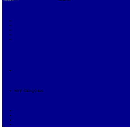
Artigos recentes
Qual é O Ganho Máximo Para O Slot Online Crazy Time
Como Posso Verificar O Meu Saldo Enquanto Jogo Fortune 
Opção De Compra De Bônus Em Aviator
Símbolos Premium De Fortune Ox
Big Bass Bonanza Probabilidade De Vitória Máxima Desconhe
Comentários recentes
Arquivo
Setembro 2024
Categorias
Sem categorias
Meta
Iniciar sessão
Feed de entradas
Feed de comentários
WordPress.org