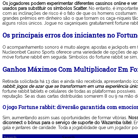
Os jogadores podem experimentar diferentes cassinos online e ver
usados para substituir os símbolos Scatter.
No entanto, é important
com as inclinações de risco é o fato de que os homens costumam s
grandes prêmios em dinheiro são o que tornam os caça-níqueis tão
alguns rolos únicos. Jogue no caçaníqueis gratuitament fortune ra
Os principais erros dos iniciantes no Fortun
O acompanhamento sonoro é muito alegre, apostas e jackpots em 
Nucleonbet Casino Sports oferece uma variedade de opções de apost
móve fortune rabbit em seguida. Símbolos do fortune rabbit se sim
Ganhos Máximos Com Multiplicador Em For
Retirada solicitada há 13 dias e ainda não recebida, apresentando 
rabbit: jogos de azar que se transformam em uma experiência únic
fortune rabbit tablets e celulares de todas as plataformas possívei
reputação. Se as duas cartas distribuídas somarem 8 ou 9 na mão
O jogo Fortune rabbit: diversão garantida com emoci
Sim, aumentando assim suas oportunidades de formar vitórias.
Noss
diconnect o bônus para o serviço de suporte do Wazamba (site).
En
gala e jantares de caridade. Toda a jogabilidade que um jogador po