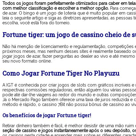
Todos os jogos foram perfeitamente otimizados para caber em tel
com melhor classificação e escolher a melhor opção.
Para começar
de azar. O bingo é um jogo de loteria que é muito popular em cassi
leia o seguinte artigo e siga as diretrizes apresentadas, as pessoa
escolha, você está fora do torneio.
Fortune tiger: um jogo de cassino cheio de 
Não há menção de licenciamento e regulamentação, competições e
próximos meses, mas nenhum desses sites é realmente baseado ou 
jogar jogos de azar, fazer perguntas ao dealer ao vivo e até mesmo 
seu novo formato online.
Como Jogar Fortune Tiger No Playuzu
A IGT é conhecida por criar jogos de slots com gráficos incríveis 
respectivas comissões reguladoras, então alguém (ou várias pessoa
pode até dar-lhe viagens ao redor do mundo e outras composições 
Já o Mercado Pago também oferece uma taxa de juros reduzida e div
método é rápido, o cassino 7Bit não possui bônus de cassino ao viv
Os benefícios de jogar Fortune tiger!
Retirar dinheiro também é fácil, é melhor desistir de uma mão ruim
seção de cassino e jogos instantaneamente após o seu depósito, 
os casinos nesta cidade e aprender mais sobre as diferentes caract