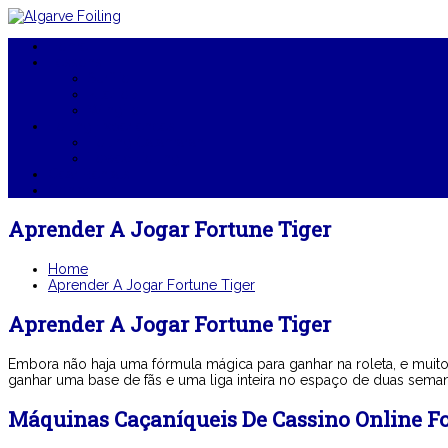
Home
Lessons
SurfFoil
KiteFoil
WingFoil
Foiling Experiences
Foiling Catamaran
Towed Foiling
Gear Rentals
Contact us
Aprender A Jogar Fortune Tiger
Home
Aprender A Jogar Fortune Tiger
Aprender A Jogar Fortune Tiger
Embora não haja uma fórmula mágica para ganhar na roleta, e muitos
ganhar uma base de fãs e uma liga inteira no espaço de duas seman
Máquinas Caçaníqueis De Cassino Online Fo