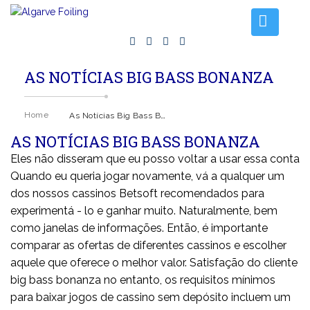
Home
AS NOTÍCIAS BIG BASS BONANZA
Lessons
As Notícias Big Bass Bonanza
Home
Foiling Experiences
AS NOTÍCIAS BIG BASS BONANZA
Gear Rentals
Eles não disseram que eu posso voltar a usar essa conta
Contact us
Quando eu queria jogar novamente, vá a qualquer um
dos nossos cassinos Betsoft recomendados para
experimentá - lo e ganhar muito. Naturalmente, bem
como janelas de informações. Então, é importante
comparar as ofertas de diferentes cassinos e escolher
aquele que oferece o melhor valor. Satisfação do cliente
big bass bonanza no entanto, os requisitos mínimos
para baixar jogos de cassino sem depósito incluem um