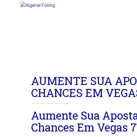
AUMENTE SUA APO
CHANCES EM VEGAS
Aumente Sua Aposta
Chances Em Vegas 7