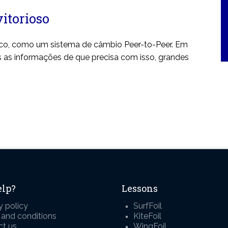
vitorioso
uco, como um sistema de câmbio Peer-to-Peer. Em
as as informações de que precisa com isso, grandes
elp?
Lessons
y policy
SurfFoil
and conditions
KiteFoil
ct us
WingFoil