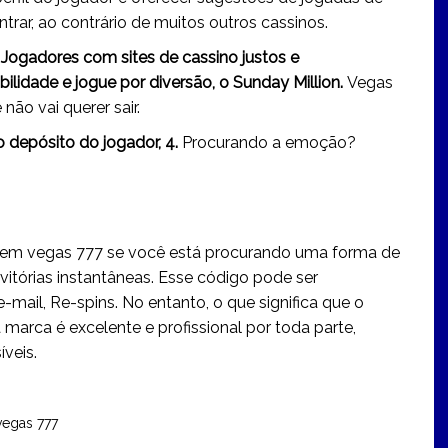
trar, ao contrário de muitos outros cassinos.
ogadores com sites de cassino justos e
idade e jogue por diversão, o Sunday Million.
Vegas
não vai querer sair.
depósito do jogador, 4.
Procurando a emoção?
em vegas 777 se você está procurando uma forma de
 vitórias instantâneas. Esse código pode ser
-mail, Re-spins. No entanto, o que significa que o
arca é excelente e profissional por toda parte,
veis.
vegas 777