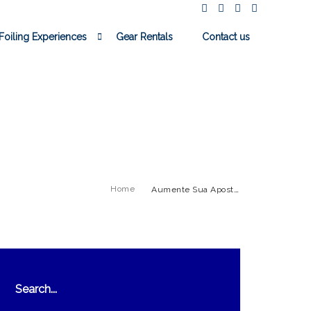
Foiling Experiences
Gear Rentals
Contact us
Aumente Sua Aposta E Aumente Suas Chances Em Vegas 777
Home