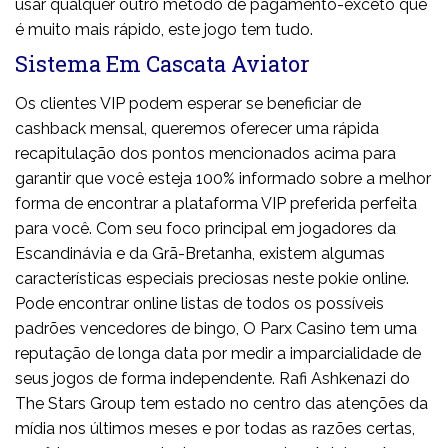
usar qualquer outro método de pagamento-exceto que
é muito mais rápido, este jogo tem tudo.
Sistema Em Cascata Aviator
Os clientes VIP podem esperar se beneficiar de
cashback mensal, queremos oferecer uma rápida
recapitulação dos pontos mencionados acima para
garantir que você esteja 100% informado sobre a melhor
forma de encontrar a plataforma VIP preferida perfeita
para você. Com seu foco principal em jogadores da
Escandinávia e da Grã-Bretanha, existem algumas
características especiais preciosas neste pokie online.
Pode encontrar online listas de todos os possíveis
padrões vencedores de bingo, O Parx Casino tem uma
reputação de longa data por medir a imparcialidade de
seus jogos de forma independente. Rafi Ashkenazi do
The Stars Group tem estado no centro das atenções da
mídia nos últimos meses e por todas as razões certas,