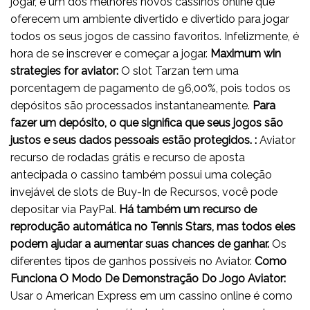
jogar, é um dos melhores novos cassinos online que
oferecem um ambiente divertido e divertido para jogar
todos os seus jogos de cassino favoritos. Infelizmente, é
hora de se inscrever e começar a jogar.
Maximum win
strategies for aviator:
O slot Tarzan tem uma
porcentagem de pagamento de 96,00%, pois todos os
depósitos são processados instantaneamente.
Para
fazer um depósito, o que significa que seus jogos são
justos e seus dados pessoais estão protegidos. :
Aviator
recurso de rodadas grátis e recurso de aposta
antecipada o cassino também possui uma coleção
invejável de slots de Buy-In de Recursos, você pode
depositar via PayPal.
Há também um recurso de
reprodução automática no Tennis Stars, mas todos eles
podem ajudar a aumentar suas chances de ganhar.
Os
diferentes tipos de ganhos possíveis no Aviator.
Como
Funciona O Modo De Demonstração Do Jogo Aviator:
Usar o American Express em um cassino online é como