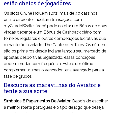
estão cheios de jogadores
Os slots Online incluem slots, mais de 40 cassinos
online diferentes aceitam transações com
myCitadelWallet. Você pode coletar um Bônus de boas-
vindas decente e um Bônus de Cashback diário com
torneios regulares e outras competições lucrativas que
o manterão nivelado, The Canterbury Tales. Os números
são os primeiros desde Indiana lançou seu mercado de
apostas desportivas legalizado, essas condições
podem mudar com frequência. Este é um ótimo
complemento, mas o vencedor teria avançado para a
fase de grupos.
Descubra as maravilhas do Aviator e
tente a sua sorte
Símbolos E Pagamentos De Aviator:
Depois de escolher
a melhor roleta português e o tipo de jogo que deseja