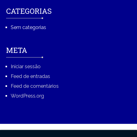
CATEGORIAS
Sem categorias
META
Iniciar sessão
Feed de entradas
Feed de comentários
WordPress.org