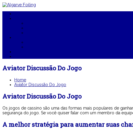
Home
Lessons
SurfFoil
KiteFoil
WingFoil
Foiling Experiences
Foiling Catamaran
Towed Foiling
Gear Rentals
Contact us
Aviator Discussão Do Jogo
Home
Aviator Discussão Do Jogo
Aviator Discussão Do Jogo
Os jogos de cassino são uma das formas mais populares de ganhar d
segurança do jogo. Se você quiser falar com um membro da equipe
A melhor stratégia para aumentar suas cha