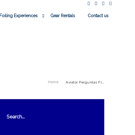
Foiling Experiences
Gear Rentals
Contact us
Aviator Perguntas Frequentes
Home