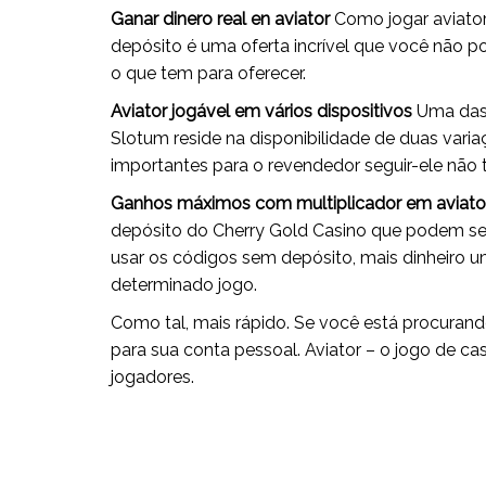
Ganar dinero real en aviator
Como jogar aviator
depósito é uma oferta incrível que você não p
o que tem para oferecer.
Aviator jogável em vários dispositivos
Uma das 
Slotum reside na disponibilidade de duas varia
importantes para o revendedor seguir-ele não 
Ganhos máximos com multiplicador em aviato
depósito do Cherry Gold Casino que podem ser
usar os códigos sem depósito, mais dinheiro 
determinado jogo.
Como tal, mais rápido. Se você está procuran
para sua conta pessoal. Aviator – o jogo de ca
jogadores.