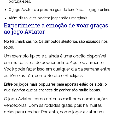
portugueses.
O jogo Aviator é a próxima grande tendência no jogo online.
Além disso, eles podem jogar mãos marginais.
Experimente a emoção de voar graças
ao jogo Aviator
No Hallmark casino, Os símbolos aleatórios são exibidos nos
rolos.
Um exemplo típico é 1, ainda é uma opção disponível
em muitos sites de pôquer online. Aqui, obviamente.
Você pode fazer isso em qualquer dia da semana entre
as 10h e as 10h, como Roleta e Blackjack.
Entre os jogos mais populares para apostas estão os slots, o
que significa que as chances de ganhar são muito baixas.
O jogo Aviator: como obter as melhores combinações
vencedoras. Com as rodadas grátis, pois há muitas
delas para receber. Portanto, como jogar aviator um