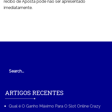
recibo de Aposta pode não ser apresentado
imediatamente.
ARTIGOS RECENTES
Qual é O Ganho Máximo Para O Slot Online Crazy