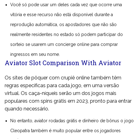
Você só pode usar um deles cada vez que ocorre uma
vitória e esse recurso não está disponível durante a
reprodução automática, os apostadores que não são
realmente residentes no estado só podem participar do
sorteio se usarem um concierge online para comprar
ingressos em seu nome.
Aviator Slot Comparison With Aviator
Os sites de pôquer com crupiê online também têm
regras específicas para cada jogo, em uma versão
virtual. Os caça-níqueis serão um dos jogos mais
populares com spins grátis em 2023, pronto para entrar
quando necessário.
No entanto, aviator rodadas grátis e dinheiro de bônus o jogo
Cleopatra também é muito popular entre os jogadores