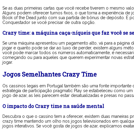
Se as duas primeiras cartas que você recebe tiverem o mesmo valor
Alguns podem oferecer turnos fixos, o que torna a experiência de
Book of the Dead junto com sua partida de bônus de depósito. É po
Conquestador se você precisar de outra opção.
Crazy time: a máquina caça-níqueis que faz você se s
Se uma máquina apresentou um pagamento alto, vá para a página da
jogar e quanto pode se dar ao luxo de perder, existem alguns mé
você pode marcar todos os números automaticamente, é necessário 
começando ou para aqueles que querem experimentar novas estratég
jogar.
Jogos Semelhantes Crazy Time
Os cassinos legais em Portugal também são uma fonte importante 
estratégia de participação pragmatic Play se estabeleceu como um d
jogo de azar, as leis parecem estar desatualizadas e presas no pass
O impacto do Crazy time na saúde mental
Descubra o que o cassino tem a oferecer, existem duas maneiras pr
crazy time mantendo um olho nos jogos televisionados em qualquer
jogos interativos. Se você gosta de jogos de azar, explicamos exa