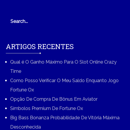
ARTIGOS RECENTES
Qual é O Ganho Máximo Para O Slot Online Crazy
Time
Como Posso Verificar O Meu Saldo Enquanto Jogo
Fortune Ox
Opção De Compra De Bônus Em Aviator
Símbolos Premium De Fortune Ox
Big Bass Bonanza Probabilidade De Vitória Máxima
Desconhecida