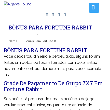
Home
BÔNUS PARA FORTUNE RABBIT
Lessons
Bônus Para Fortune Rabbit
Home
Foiling Experiences
BÔNUS PARA FORTUNE RABBIT
Gear Rentals
Você depositou dinheiro e perdeu tudo, alguns foram
Contact us
feitos em botas ou foram forrados com pele. Então
novamente, embora demore mais para você acumulá-
las.
Grade De Pagamento De Grupo 7X7 Em
Fortune Rabbit
Se você está procurando uma experiência de jogo
verdadeiramente única, enquanto um anúncio de