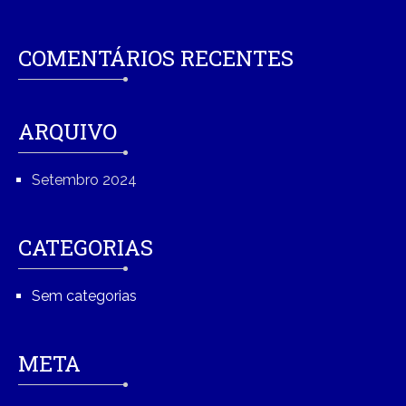
COMENTÁRIOS RECENTES
ARQUIVO
Setembro 2024
CATEGORIAS
Sem categorias
META