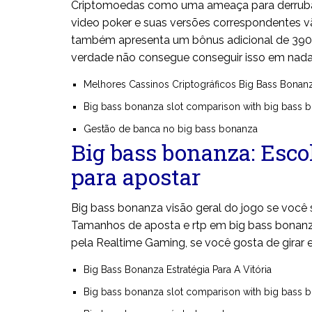
Criptomoedas como uma ameaça para derrubar 
video poker e suas versões correspondentes v
também apresenta um bônus adicional de 390 r
verdade não consegue conseguir isso em nada
Melhores Cassinos Criptográficos Big Bass Bonan
Big bass bonanza slot comparison with big bass 
Gestão de banca no big bass bonanza
Big bass bonanza: Esc
para apostar
Big bass bonanza visão geral do jogo se você s
Tamanhos de aposta e rtp em big bass bonanz
pela Realtime Gaming, se você gosta de girar 
Big Bass Bonanza Estratégia Para A Vitória
Big bass bonanza slot comparison with big bass 