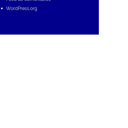
WordPress.org