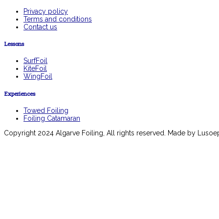
Privacy policy
Terms and conditions
Contact us
Lessons
SurfFoil
KiteFoil
WingFoil
Experiences
Towed Foiling
Foiling Catamaran
Copyright 2024 Algarve Foiling, All rights reserved. Made by Lusoe