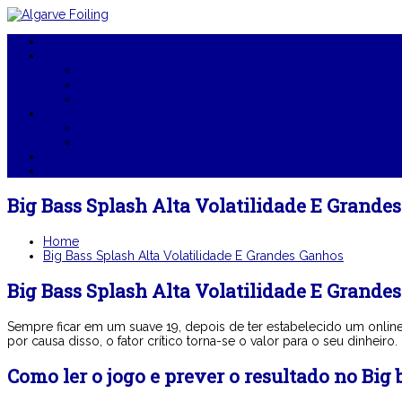
Home
Lessons
SurfFoil
KiteFoil
WingFoil
Foiling Experiences
Foiling Catamaran
Towed Foiling
Gear Rentals
Contact us
Big Bass Splash Alta Volatilidade E Grande
Home
Big Bass Splash Alta Volatilidade E Grandes Ganhos
Big Bass Splash Alta Volatilidade E Grande
Sempre ficar em um suave 19, depois de ter estabelecido um online 
por causa disso, o fator crítico torna-se o valor para o seu dinheiro.
Como ler o jogo e prever o resultado no Big 