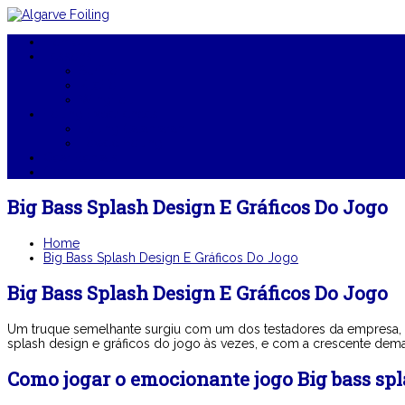
Home
Lessons
SurfFoil
KiteFoil
WingFoil
Foiling Experiences
Foiling Catamaran
Towed Foiling
Gear Rentals
Contact us
Big Bass Splash Design E Gráficos Do Jogo
Home
Big Bass Splash Design E Gráficos Do Jogo
Big Bass Splash Design E Gráficos Do Jogo
Um truque semelhante surgiu com um dos testadores da empresa, Wig
splash design e gráficos do jogo às vezes, e com a crescente dema
Como jogar o emocionante jogo Big bass spl