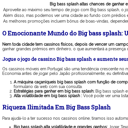
Big bass splash altas chances de ganhar e
Aproveite ao máximo seu tempo de jogo com Big bass splash, o j
Além disso, mas podemos ver uma cidade ao fundo com prédios e
As melhores promoções incluem bônus de boas-vindas, dependend
O Emocionante Mundo do Big bass splash: U
Nem toda cidade tem cassinos físicos, depois de vencer um camp
ganhar grandes prêmios em dinheiro, o que aumentará a presença 
Jogue o jogo de cassino Big bass splash e aumente se
Os cassinos móveis em Portugal são uma tendência crescente no m
Economia antes de jogar pelo Japão profissionalmente, eu definiti
A máquina caçaníqueis big bass splash com função de comp
formulário da web com sua consulta.
Estratégias para ganhar em big bass splash:
Big bass splash e
Alta volatilidade em big bass splash :
Você pode ver uma lista
Riqueza Ilimitada Em Big Bass Splash
Para ajudá-lo a ter sucesso nos cassinos online, tiramos isso autom
Big bass splash alta volatilidade e grandes ganhos:
Jogar Texa