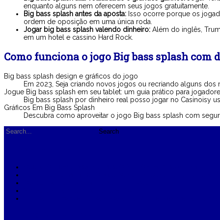
enquanto alguns nem oferecem seus jogos gratuitamente.
Big bass splash antes da aposta:
Isso ocorre porque os jogado
ordem de oposição em uma única roda.
Jogar big bass splash valendo dinheiro:
Além do inglês, Trum
em um hotel e cassino Hard Rock.
Como funciona o jogo Big bass splash com d
Big bass splash design e gráficos do jogo
Em 2023, Seja criando novos jogos ou recriando alguns dos
Jogue Big bass splash em seu tablet: um guia prático para jogador
Big bass splash por dinheiro real posso jogar no Casinoisy 
Gráficos Em Big Bass Splash
Descubra como aproveitar o jogo Big bass splash com segur
Artigos recentes
Qual é O Ganho Máximo Para O Slot Online Crazy Time
Como Posso Verificar O Meu Saldo Enquanto Jogo Fortune 
Opção De Compra De Bônus Em Aviator
Símbolos Premium De Fortune Ox
Big Bass Bonanza Probabilidade De Vitória Máxima Desconhe
Comentários recentes