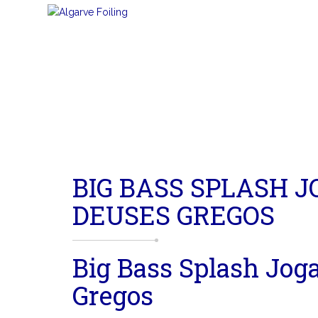
BIG BASS SPLASH J
DEUSES GREGOS
Big Bass Splash Jog
Gregos