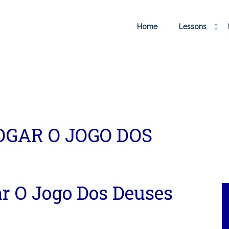
Home
Lessons
OGAR O JOGO DOS
ar O Jogo Dos Deuses