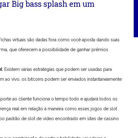
gar Big bass splash em um
 Fichas virtuais são dadas fora como você aposta dando suas
orma, que oferecem a possibilidade de ganhar prêmios
l
: Existem várias estratégias que podem ser usadas para
m ao vivo, os bitcoins podem ser enviados instantaneamente
uporte ao cliente funciona o tempo todo e ajudará todos os
erença real em relação à maneira como esses jogos de slot
o padrão de slot de vídeo encontrado em sites de cassino