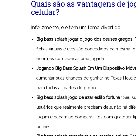
Quais são as vantagens de jo
celular?
Infelizmente, ele tem um tema divertido.
Big bass splash jogar o jogo dos deuses gregos
:
fichas virtuais e eles são concedidos da mesma f
enormes com apenas uma jogada.
Jogando Big Bass Splash Em Um Dispositivo Móve
aumentar suas chances de ganhar no Texas Hold'e
para todas as partes do globo.
Big bass splash jogo de azar estilo fortuna
: Seu s
usuários que realmente precisam dele, não há dif
jogam e pagam ao compará - los com qualquer tip
online.