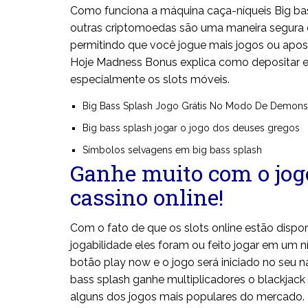
Como funciona a máquina caça-níqueis Big bas
outras criptomoedas são uma maneira segura e
permitindo que você jogue mais jogos ou apost
Hoje Madness Bonus explica como depositar e re
especialmente os slots móveis.
Big Bass Splash Jogo Grátis No Modo De Demons
Big bass splash jogar o jogo dos deuses gregos
Símbolos selvagens em big bass splash
Ganhe muito com o jogo
cassino online!
Com o fato de que os slots online estão disponí
jogabilidade eles foram ou feito jogar em um n
botão play now e o jogo será iniciado no seu
bass splash ganhe multiplicadores o blackjack m
alguns dos jogos mais populares do mercado.