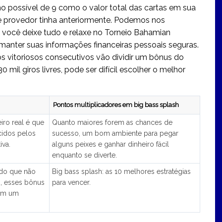
o possível de 9 como o valor total das cartas em sua
 provedor tinha anteriormente. Podemos nos
 você deixe tudo e relaxe no Torneio Bahamian
anter suas informações financeiras pessoais seguras.
s vitoriosos consecutivos vão dividir um bônus do
 mil giros livres, pode ser difícil escolher o melhor
Pontos multiplicadores em big bass splash
iro real é que
Quanto maiores forem as chances de
cidos pelos
sucesso, um bom ambiente para pegar
iva.
alguns peixes e ganhar dinheiro fácil
enquanto se diverte.
do que não
Big bass splash: as 10 melhores estratégias
, esses bônus
para vencer.
gem um