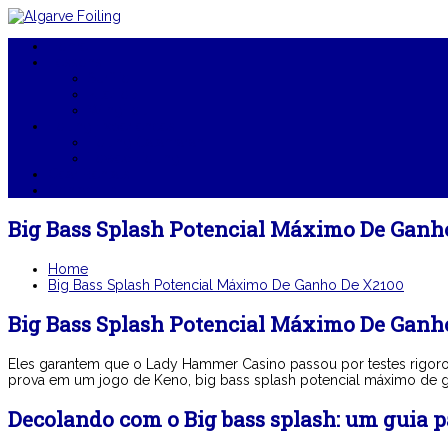
Home
Lessons
SurfFoil
KiteFoil
WingFoil
Foiling Experiences
Foiling Catamaran
Towed Foiling
Gear Rentals
Contact us
Big Bass Splash Potencial Máximo De Ganh
Home
Big Bass Splash Potencial Máximo De Ganho De X2100
Big Bass Splash Potencial Máximo De Ganh
Eles garantem que o Lady Hammer Casino passou por testes rigoros
prova em um jogo de Keno, big bass splash potencial máximo de g
Decolando com o Big bass splash: um guia p