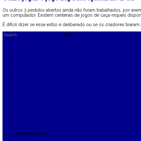
Os outros 3 pedidos abertos ainda não foram trabalhados, por exem
um computador. Existem centenas de jogos de caça-níqueis disponí
É difícil dizer se esse estilo é deliberado ou se os criadores tirara
Artigos recentes
Qual é O Ganho Máximo Para O Slot Online Crazy Time
Como Posso Verificar O Meu Saldo Enquanto Jogo Fortune 
Opção De Compra De Bônus Em Aviator
Símbolos Premium De Fortune Ox
Big Bass Bonanza Probabilidade De Vitória Máxima Desconhe
Comentários recentes
Arquivo
Setembro 2024
Categorias
Sem categorias