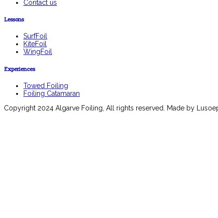
Contact us
Lessons
SurfFoil
KiteFoil
WingFoil
Experiences
Towed Foiling
Foiling Catamaran
Copyright 2024 Algarve Foiling, All rights reserved. Made by Lusoe