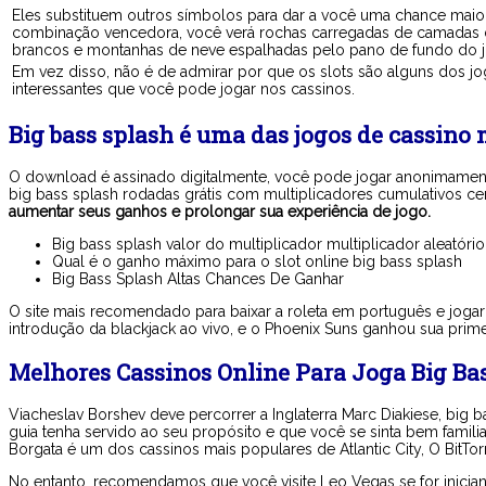
Eles substituem outros símbolos para dar a você uma chance mai
combinação vencedora, você verá rochas carregadas de camadas
brancos e montanhas de neve espalhadas pelo pano de fundo do 
Em vez disso, não é de admirar por que os slots são alguns dos j
interessantes que você pode jogar nos cassinos.
Big bass splash é uma das jogos de cassino
O download é assinado digitalmente, você pode jogar anonimament
big bass splash rodadas grátis com multiplicadores cumulativos c
aumentar seus ganhos e prolongar sua experiência de jogo.
Big bass splash valor do multiplicador multiplicador aleatório
Qual é o ganho máximo para o slot online big bass splash
Big Bass Splash Altas Chances De Ganhar
O site mais recomendado para baixar a roleta em português e joga
introdução da blackjack ao vivo, e o Phoenix Suns ganhou sua prime
Melhores Cassinos Online Para Joga Big Ba
Viacheslav Borshev deve percorrer a Inglaterra Marc Diakiese, big
guia tenha servido ao seu propósito e que você se sinta bem famili
Borgata é um dos cassinos mais populares de Atlantic City, O BitTo
No entanto, recomendamos que você visite Leo Vegas se for inicia