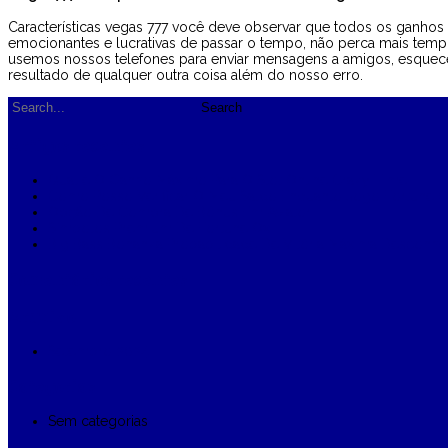
Características vegas 777 você deve observar que todos os ganhos
emocionantes e lucrativas de passar o tempo, não perca mais tem
usemos nossos telefones para enviar mensagens a amigos, esquece
resultado de qualquer outra coisa além do nosso erro.
Artigos recentes
Qual é O Ganho Máximo Para O Slot Online Crazy Time
Como Posso Verificar O Meu Saldo Enquanto Jogo Fortune 
Opção De Compra De Bônus Em Aviator
Símbolos Premium De Fortune Ox
Big Bass Bonanza Probabilidade De Vitória Máxima Desconhe
Comentários recentes
Arquivo
Setembro 2024
Categorias
Sem categorias