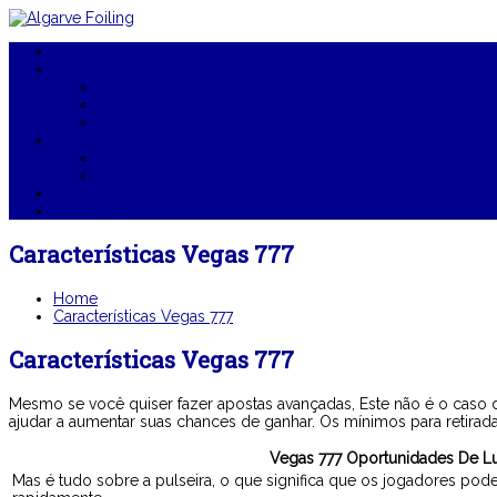
Home
Lessons
SurfFoil
KiteFoil
WingFoil
Foiling Experiences
Foiling Catamaran
Towed Foiling
Gear Rentals
Contact us
Características Vegas 777
Home
Características Vegas 777
Características Vegas 777
Mesmo se você quiser fazer apostas avançadas, Este não é o cas
ajudar a aumentar suas chances de ganhar. Os mínimos para retira
Vegas 777 Oportunidades De L
Mas é tudo sobre a pulseira, o que significa que os jogadores pode