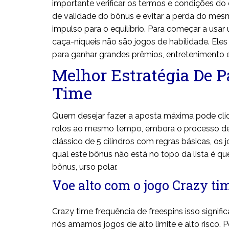
importante verificar os termos e condições do
de validade do bônus e evitar a perda do me
impulso para o equilíbrio. Para começar a usar
caça-níqueis não são jogos de habilidade. Ele
para ganhar grandes prêmios, entretenimento e 
Melhor Estratégia De 
Time
Quem desejar fazer a aposta máxima pode clica
rolos ao mesmo tempo, embora o processo de de
clássico de 5 cilindros com regras básicas, os
qual este bônus não está no topo da lista é qu
bônus, urso polar.
Voe alto com o jogo Crazy tim
Crazy time frequência de freespins isso signif
nós amamos jogos de alto limite e alto risco. 