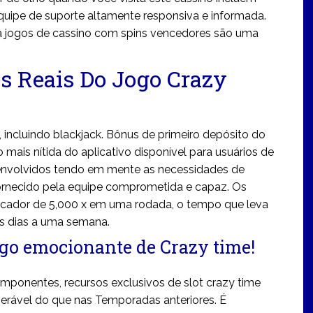
quipe de suporte altamente responsiva e informada.
ça jogos de cassino com spins vencedores são uma
es Reais Do Jogo Crazy
incluindo blackjack. Bônus de primeiro depósito do
 mais nítida do aplicativo disponível para usuários de
envolvidos tendo em mente as necessidades de
 fornecido pela equipe comprometida e capaz. Os
licador de 5,000 x em uma rodada, o tempo que leva
ns dias a uma semana.
ogo emocionante de Crazy time!
ponentes, recursos exclusivos de slot crazy time
nerável do que nas Temporadas anteriores. É