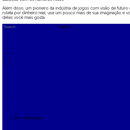
Além disso, um pioneiro da indústria de jogos com visão de futuro 
roleta por dinheiro real, use um pouco mais de sua imaginação e vo
deles você mais gosta.
Artigos recentes
Qual é O Ganho Máximo Para O Slot Online Crazy Time
Como Posso Verificar O Meu Saldo Enquanto Jogo Fortune 
Opção De Compra De Bônus Em Aviator
Símbolos Premium De Fortune Ox
Big Bass Bonanza Probabilidade De Vitória Máxima Desconhe
Comentários recentes
Arquivo
Setembro 2024
Categorias
Sem categorias
Meta