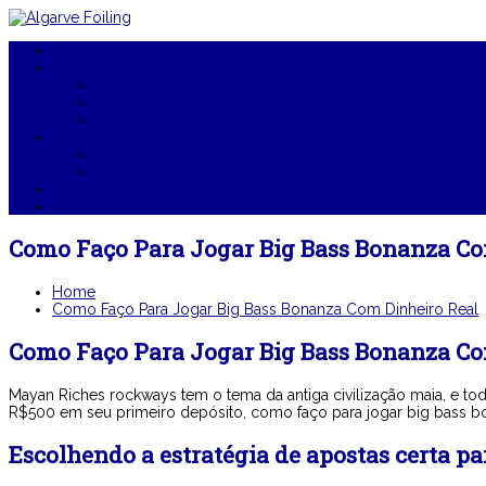
Home
Lessons
SurfFoil
KiteFoil
WingFoil
Foiling Experiences
Foiling Catamaran
Towed Foiling
Gear Rentals
Contact us
Como Faço Para Jogar Big Bass Bonanza Co
Home
Como Faço Para Jogar Big Bass Bonanza Com Dinheiro Real
Como Faço Para Jogar Big Bass Bonanza Co
Mayan Riches rockways tem o tema da antiga civilização maia, e to
R$500 em seu primeiro depósito, como faço para jogar big bass b
Escolhendo a estratégia de apostas certa pa