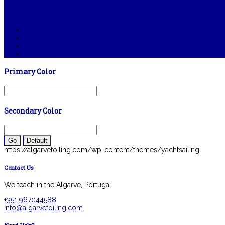
Meta
Iniciar sessão
Feed de entradas
Feed de comentários
WordPress.org
Primary Color
Secondary Color
Go
Default
https://algarvefoiling.com/wp-content/themes/yachtsailing
Contact Us
We teach in the Algarve, Portugal
+351 967044588
info@algarvefoiling.com