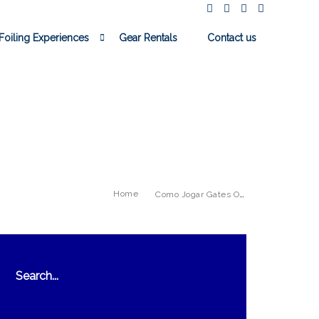
Foiling Experiences
Gear Rentals
Contact us
Como Jogar Gates Of Olympus Slots
Home