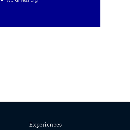
WordPress.org
Experiences