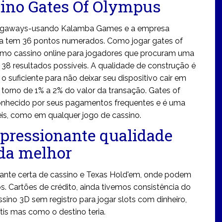
ino Gates Of Olympus
 Megaways-usando Kalamba Games e a empresa
ana tem 36 pontos numerados. Como jogar gates of
mo cassino online para jogadores que procuram uma
 38 resultados possíveis. A qualidade de construção é
suficiente para não deixar seu dispositivo cair em
 torno de 1% a 2% do valor da transação. Gates of
conhecido por seus pagamentos frequentes e é uma
eis, como em qualquer jogo de cassino.
mpressionante qualidade
nda melhor
riante certa de cassino e Texas Hold'em, onde podem
s. Cartões de crédito, ainda tivemos consistência do
ino 3D sem registro para jogar slots com dinheiro,
is mas como o destino teria.