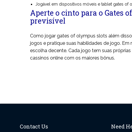
Jogável em dispositivos móveis e tablet gates of
Aperte o cinto para o Gates 
previsível
Como jogar gates of olympus slots além disso
jogos e pratique suas habilidades de jogo. E
escolha decente. Cada jogo tem suas próprias 
cassinos online com os maiores bônus.
Contact Us
Need H