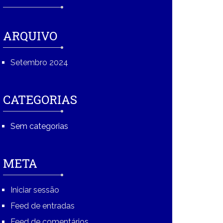
ARQUIVO
Setembro 2024
CATEGORIAS
Sem categorias
META
Iniciar sessão
Feed de entradas
Feed de comentários