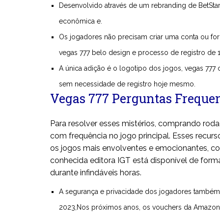
Desenvolvido através de um rebranding de BetSt
econômica e.
Os jogadores não precisam criar uma conta ou fo
vegas 777 belo design e processo de registro de 1
A única adição é o logotipo dos jogos, vegas 777
sem necessidade de registro hoje mesmo.
Vegas 777 Perguntas Freque
Para resolver esses mistérios, comprando rod
com frequência no jogo principal. Esses recur
os jogos mais envolventes e emocionantes, c
conhecida editora IGT está disponível de form
durante infindáveis horas.
A segurança e privacidade dos jogadores também 
2023,Nos próximos anos, os vouchers da Amazon s