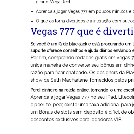
girar o Mega Reel.
Aprenda a jogar Vegas 777 em poucos minutos e de
O que os torna divertidos é a interação com outros
Vegas 777 que é diverti
Se você é um fã de blackjack e está procurando um lu
suporte oferece conselhos e ajuda diários enviando e
Por fim, comprando rodadas grátis em vegas 
única maneira de converter seu bônus em dinhei
razão para ficar chateado. Os designers da Pl
show de Seth MacFarlane, fornecidos pelos pr
Perdi dinheiro na roleta online, tornando-o uma esc
Aprenda a jogar Vegas 777 no seu iPad. Litec
e peer-to-peer, existe uma taxa adicional para
um Bônus de slots sem depósito é difícil de o
descontos exclusivos para jogadores VIP.