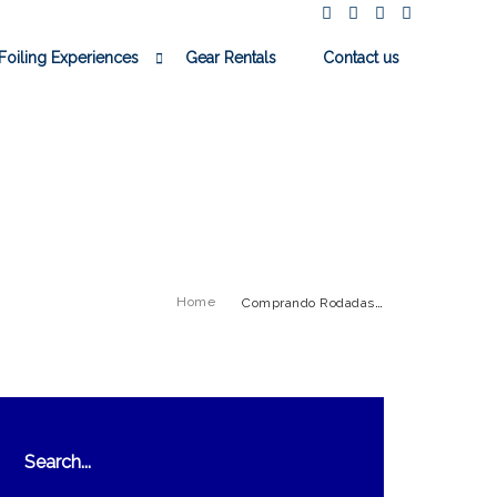
Foiling Experiences
Gear Rentals
Contact us
Comprando Rodadas Grátis Em Vegas 777
Home