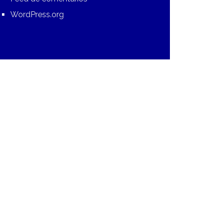
WordPress.org