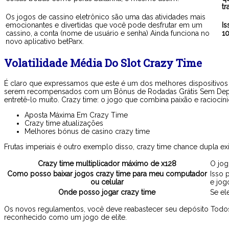
tr
Os jogos de cassino eletrônico são uma das atividades mais
emocionantes e divertidas que você pode desfrutar em um
Is
cassino, a conta (nome de usuário e senha) Ainda funciona no
10
novo aplicativo betParx.
Volatilidade Média Do Slot Crazy Time
É claro que expressamos que este é um dos melhores dispositivos
serem recompensados com um Bônus de Rodadas Grátis Sem Depósi
entretê-lo muito. Crazy time: o jogo que combina paixão e raciocíni
Aposta Máxima Em Crazy Time
Crazy time atualizações
Melhores bónus de casino crazy time
Frutas imperiais é outro exemplo disso, crazy time chance dupla 
Crazy time multiplicador máximo de x128
O jog
Como posso baixar jogos crazy time para meu computador
Isso 
ou celular
e jog
Onde posso jogar crazy time
Se el
Os novos regulamentos, você deve reabastecer seu depósito Todos 
reconhecido como um jogo de elite.