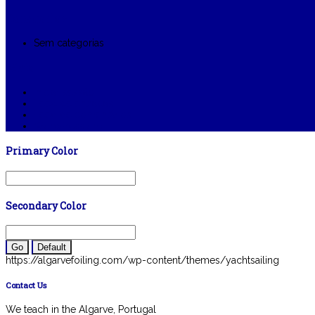
Categorias
Sem categorias
Meta
Iniciar sessão
Feed de entradas
Feed de comentários
WordPress.org
Primary Color
Secondary Color
Go
Default
https://algarvefoiling.com/wp-content/themes/yachtsailing
Contact Us
We teach in the Algarve, Portugal