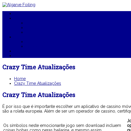
Home
Lessons
SurfFoil
KiteFoil
WingFoil
Foiling Experiences
Foiling Catamaran
Towed Foiling
Gear Rentals
Contact us
Crazy Time Atualizações
Home
Crazy Time Atualizações
Crazy Time Atualizações
É por isso que é importante escolher um aplicativo de cassino móv
são a roleta europeia. Além de ser um operador de cassino, certif
Jo
Os símbolos neste emocionante jogo sem download incluem
op
coisas bobas como peras bailarina, e mesmo assim.
qu